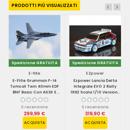
PRODOTTI PIÙ VISUALIZZATI
Spedizione GRATUITA
Spedizione GRATUITA
E-flite
EZpower
E-Flite Grumman F-14
Ezpower Lancia Delta
Tomcat Twin 40mm EDF
Integrale EVO 2 Rally
BNF Basic Con AS3X E
1992 Scala 1/10 Versione
SAFE Select...
RTR (art....
0 recensione
0 recensione
299,99 €
319,90 €
ACQUISTA
ACQUISTA