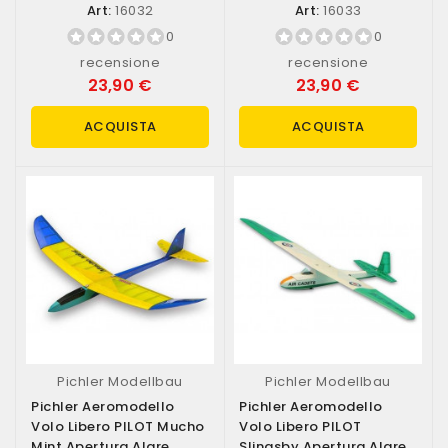
1000mm...
Alare...
Art:
16032
Art:
16033
0
0
recensione
recensione
23,90 €
23,90 €
ACQUISTA
ACQUISTA
Pichler Modellbau
Pichler Modellbau
Pichler Aeromodello
Pichler Aeromodello
Volo Libero PILOT Mucho
Volo Libero PILOT
Mint Apertura Alare
Slingsby Apertura Alare