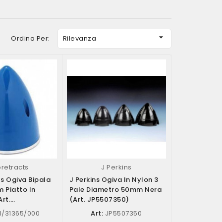

Ordina Per:
Rilevanza
oretracts
J Perkins
ts Ogiva Bipala
J Perkins Ogiva In Nylon 3
 Piatto In
Pale Diametro 50mm Nera
art.
(art. JP5507350)
/000)
/31365/000
Art:
JP5507350