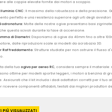
tere alle coppie elevate fornite dai motori a scoppio.
Alluminio CNC:
Il massimo della robustezza e della precisione. Gr
nto perfetto e una resistenza superiore agli urti degli avviatori e
 Godronatura:
Molte delle nostre ogive presentano basi zigrinate p
che questa scivoli durante la fase di accensione.
mma di Diametri:
Disponiamo di ogive da 40mm fino a oltre 100
otore, dalle riproduzioni scale ai modelli da acrobazia 3D.
er Raffreddamento:
Strutture studiate per non ostruire il flusso 
ro.
lta della tua
ogiva per aereo RC
, considera sempre il materiale: 
 sono ottime per modelli sportivi leggeri, i motori a benzina di 
. Assicurati che il kit includa i dadi adattatori corretti per il tuo
 ricevere componenti affidabili, testati dai migliori produttori de
 PIÙ VISUALIZZATI