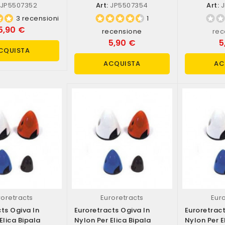
JP5507352
Art:
JP5507354
Art:
J
3 recensioni
1
5,90 €
recensione
rec
5,90 €
5
CQUISTA
ACQUISTA
AC
roretracts
Euroretracts
Eur
ts Ogiva In
Euroretracts Ogiva In
Euroretract
Elica Bipala
Nylon Per Elica Bipala
Nylon Per E