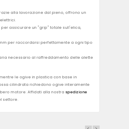
azie alla lavorazione dal pieno, offrono un
lettrici.
er assicurare un "grip" totale sull'elica,
mm per raccordarsi perfettamente a ogni tipo
d'aria necessario al raffreddamento delle alette
mentre le ogive in plastica con base in
grossa cilindrata richiedono ogive interamente
 albero motore. Affidati alla nostra
spedizione
l settore.