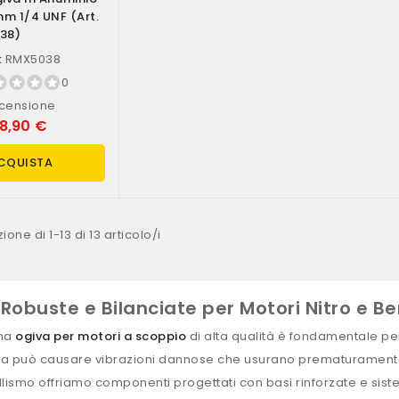
mm 1/4 UNF (art.
38)
:
RMX5038
0
censione
18,90 €
CQUISTA
ione di 1-13 di 13 articolo/i
Robuste e Bilanciate per Motori Nitro e B
una
ogiva per motori a scoppio
di alta qualità è fondamentale per
ta può causare vibrazioni dannose che usurano prematuramente i
lismo offriamo componenti progettati con basi rinforzate e sistemi