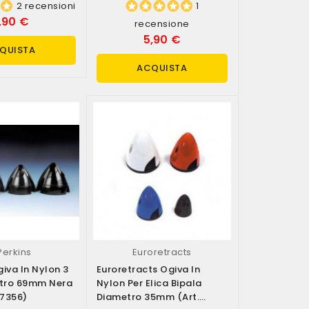
2 recensioni
1
,90 €
recensione
5,90 €
QUISTA
ACQUISTA
Perkins
Euroretracts
giva In Nylon 3
Euroretracts Ogiva In
etro 69mm Nera
Nylon Per Elica Bipala
07356)
Diametro 35mm (art.