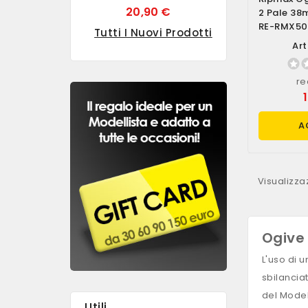
20,90 €
2 Pale 38
RE-RMX50
Tutti I Nuovi Prodotti
Art
re
A
Visualizzaz
Ogive 
L'uso di 
sbilancia
del Model
Utili