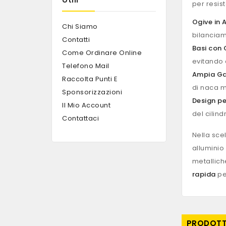
per resis
Ogive in 
Chi Siamo
bilanciame
Contatti
Basi con
Come Ordinare Online
evitando 
Telefono Mail
Ampia Ga
Raccolta Punti E
di naca m
Sponsorizzazioni
Design p
Il Mio Account
del cilind
Contattaci
Nella sce
alluminio
metalliche
rapida
per
PRODOTTI