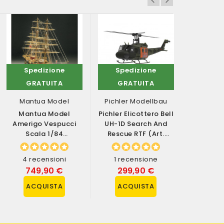
Spedizione
Spedizione
Sped
GRATUITA
GRATUITA
GRA
Mantua Model
Pichler Modellbau
Hob
Mantua Model
Pichler Elicottero Bell
Hob
Amerigo Vespucci
UH-1D Search And
Automod
Scala 1/84
Rescue RTF (art.
SPIRIT 
Lunghezza 1250mm
15650)
Nitro RT
Kit Di Montaggio...
(a
4 recensioni
1 recensione
0 rec
749,90 €
299,90 €
499
ACQUISTA
ACQUISTA
ACQ