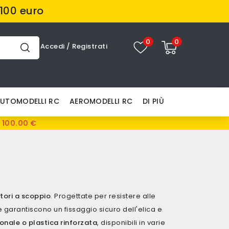
100 euro
0
0
Accedi
/
Registrati
UTOMODELLI RC
AEROMODELLI RC
DI PIÙ
 100.00 €
tori a scoppio
. Progettate per resistere alle
e garantiscono un fissaggio sicuro dell'elica e
onale o plastica rinforzata
, disponibili in varie