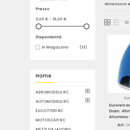
dimensioni e
Prezzo
3,00 € - 19,00 €
Ci
Disponibilità
In Magazzino
(13)
Home
AEROMODELLI RC
Eu
AUTOMODELLI RC
Euroretra
ELICOTTERI RC
Diam. 45m
Alluminio 
MOTOSCAFI RC
OGI/3135
Art:
OG
MEZZI DA LAVORO