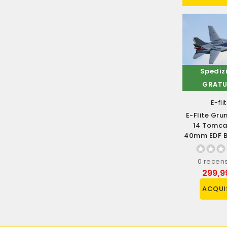
Spedizione
Spediz
GRATUITA
GRATU
Jamara
Hobbytech
E-fli
Jamara Colla
Hobbytech
E-Flite Gr
Cianoacrilato SKIN
Automodello Buggy
14 Tomca
LIQUIDA 20gr (art.
BXR.S2 Brushless
40mm EDF B
236091)
Versione RTR Scala
Con AS3X 
1/10 (art....
Select
4 recensioni
0 recensione
0 recen
4,90 €
289,90 €
299,9
ACQUISTA
ACQUISTA
ACQUI