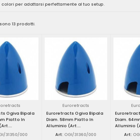
 colori per adattarsi perfettamente al tuo setup.
 sono 13 prodotti.
roretracts
Euroretracts
Eur
cts Ogiva Bipala
Euroretracts Ogiva Bipala
Euroretrac
m Piatto In
Diam. 58mm Piatto In
Diam. 64mm
(art.
Alluminio (art.
Alluminio (
0/000)
OGI/31360/000)
OGI/31365
I/31350/000
Art:
OGI/31360/000
Art:
OGI