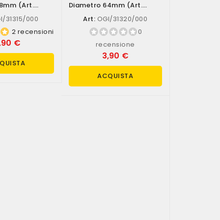
8mm (art.
Diametro 64mm (art.
/000)
OGI/31320/000)
/31315/000
Art:
OGI/31320/000
2 recensioni
0
,90 €
recensione
3,90 €
QUISTA
ACQUISTA