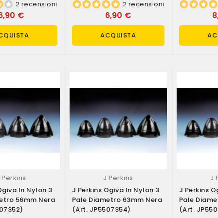
2 recensioni
2 recensioni
6,90 €
6,90 €
8
CQUISTA
ACQUISTA
AC
 Perkins
J Perkins
J 
Ogiva In Nylon 3
J Perkins Ogiva In Nylon 3
J Perkins O
metro 56mm Nera
Pale Diametro 63mm Nera
Pale Diam
507352)
(art. JP5507354)
(art. JP55