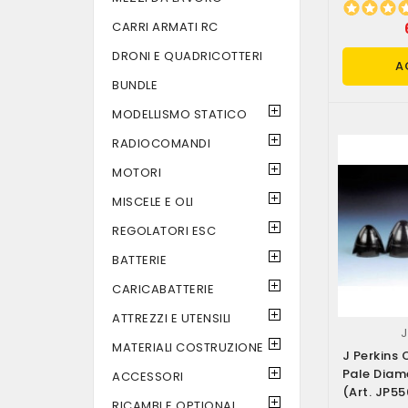
CARRI ARMATI RC
DRONI E QUADRICOTTERI
A
BUNDLE
MODELLISMO STATICO
RADIOCOMANDI
MOTORI
MISCELE E OLI
REGOLATORI ESC
BATTERIE
CARICABATTERIE
ATTREZZI E UTENSILI
J
MATERIALI COSTRUZIONE
J Perkins 
Pale Dia
ACCESSORI
(art. JP5
RICAMBI E OPTIONAL