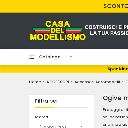
SCONTO 
Catalogo
Spedizion
Home
ACCESSORI
Accessori Aeromodelli
O
Ogive m
Filtra per
Proteggi e ri
Marca
sollecitazio
una linea ae

(senza Filtro)