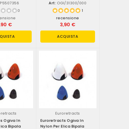
OGI/31300/000)
P5507356
Art:
OGI/31300/000
0
1
ensione
recensione
,90 €
3,90 €
QUISTA
ACQUISTA
oretracts
Euroretracts
s Ogiva In
Euroretracts Ogiva In
lica Bipala
Nylon Per Elica Bipala