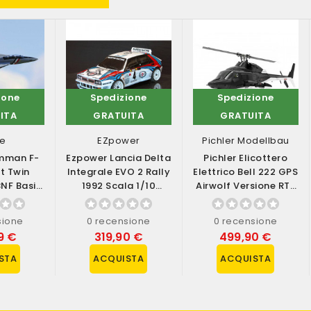
ione
Spedizione
Spedizione
ITA
GRATUITA
GRATUITA
te
EZpower
Pichler Modellbau
umman F-
Ezpower Lancia Delta
Pichler Elicottero
t Twin
Integrale EVO 2 Rally
Elettrico Bell 222 GPS
NF Basic
1992 Scala 1/10
Airwolf Versione RTF
E SAFE
Versione RTR (art....
(art. 16500)
...
sione
0 recensione
0 recensione
9 €
319,90 €
499,90 €
STA
ACQUISTA
ACQUISTA