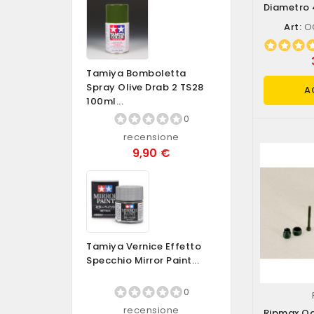
Diametro 
OGI/3130
Art:
OG
Tamiya Bomboletta
Spray Olive Drab 2 TS28
A
100ml...
0
recensione
9,90 €
Tamiya Vernice Effetto
Specchio Mirror Paint...
0
recensione
Ripmax Og