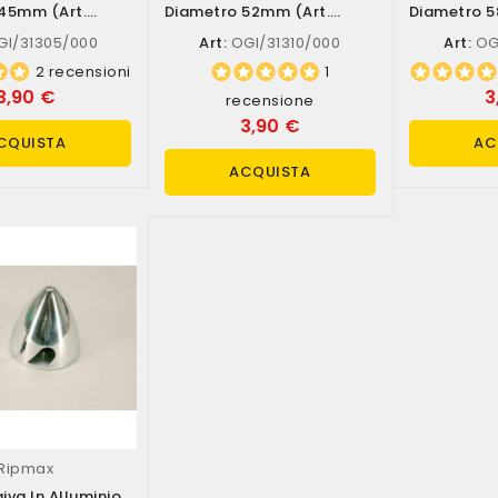
45mm (art.
Diametro 52mm (art.
Diametro 5
5/000)
OGI/31310/000)
OGI/31315
I/31305/000
Art:
OGI/31310/000
Art:
OGI
2 recensioni
1
3,90 €
3
recensione
3,90 €
CQUISTA
AC
ACQUISTA
Ripmax
iva In Alluminio