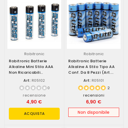
Robitronic
Robitronic
Robitronic Batterie
Robitronic Batterie
Alkaline Mini Stilo AAA
Alkaline A Stilo Tipo AA
Non Ricaricabili
Conf. Da 8 Pezzi (art.
Confezione 4...
R05101)
Art:
R05102
Art:
R05101
0
2
recensione
recensioni
4,90 €
6,90 €
Non disponibile
ACQUISTA