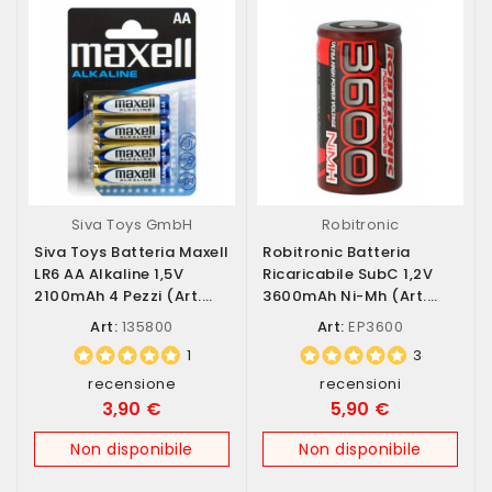
Siva Toys GmbH
Robitronic
Siva Toys Batteria Maxell
Robitronic Batteria
LR6 AA Alkaline 1,5V
Ricaricabile SubC 1,2V
2100mAh 4 Pezzi (art.
3600mAh Ni-Mh (art.
135800)
EP3600)
Art:
135800
Art:
EP3600
1
3
recensione
recensioni
3,90 €
5,90 €
Non disponibile
Non disponibile