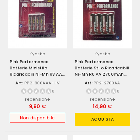
Kyosho
Kyosho
Pink Performance
Pink Performance
Batterie Ministilo
Batterie Stilo Ricaricabili
Ricaricabili Ni-Mh R3 AAA
Ni-Mh R6 AA 2700mAh
800mAh Mini-Z...
(art....
Art:
PP2-800AAA-HV
Art:
PP2-2700AA
0
0
recensione
recensione
9,90 €
14,90 €
Non disponibile
ACQUISTA