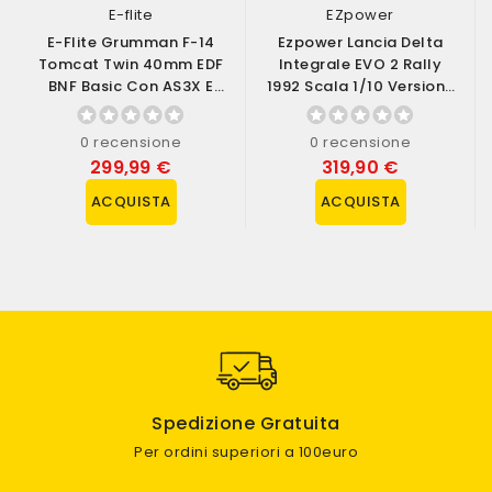
E-flite
EZpower
E-Flite Grumman F-14
Ezpower Lancia Delta
Tomcat Twin 40mm EDF
Integrale EVO 2 Rally
BNF Basic Con AS3X E
1992 Scala 1/10 Versione
SAFE Select...
RTR (art....
0 recensione
0 recensione
299,99 €
319,90 €
ACQUISTA
ACQUISTA
Spedizione Gratuita
Per ordini superiori a 100euro