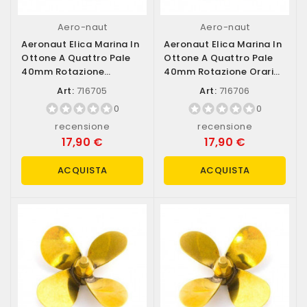
Aero-naut
Aero-naut
Aeronaut Elica Marina In
Aeronaut Elica Marina In
Ottone A Quattro Pale
Ottone A Quattro Pale
40mm Rotazione
40mm Rotazione Oraria
Antioraria...
(destra)...
Art:
716705
Art:
716706
0
0
recensione
recensione
17,90 €
17,90 €
ACQUISTA
ACQUISTA