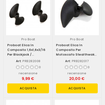
Pro Boat
Pro Boat
Proboat Elica In
Proboat Elica In
Composito 1,6x1,6x3/16
Composito Per
Per Blackjack /
Motoscafo Stealthwake
Shockwave / Recoil...
23 Misura 1,6x1,6x1/8...
Art:
PRB282008
Art:
PRB282017
0
0
recensione
recensione
9,99 €
20,00 €
ACQUISTA
ACQUISTA