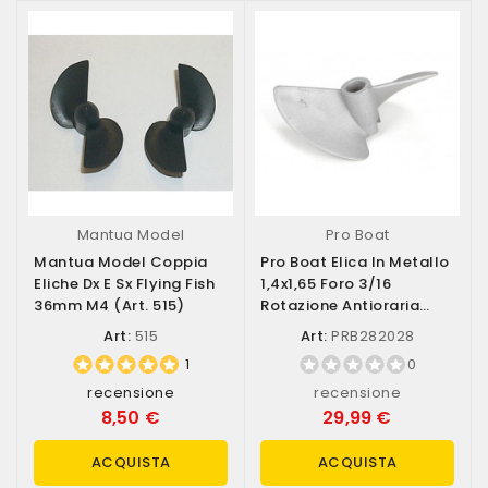
Mantua Model
Pro Boat
Mantua Model Coppia
Pro Boat Elica In Metallo
Eliche Dx E Sx Flying Fish
1,4x1,65 Foro 3/16
36mm M4 (art. 515)
Rotazione Antioraria
(art....
Art:
515
Art:
PRB282028
1
0
recensione
recensione
8,50 €
29,99 €
ACQUISTA
ACQUISTA