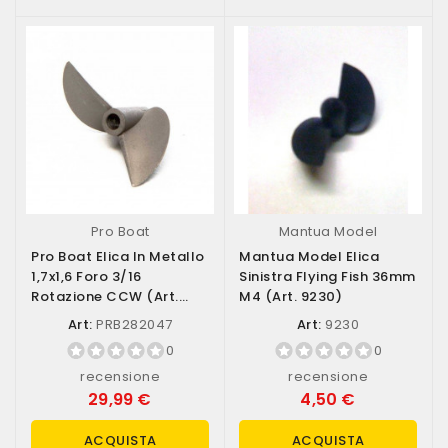
Pro Boat
Mantua Model
Pro Boat Elica In Metallo
Mantua Model Elica
1,7x1,6 Foro 3/16
Sinistra Flying Fish 36mm
Rotazione CCW (art.
M4 (art. 9230)
PRB282047)
Art:
PRB282047
Art:
9230
0
0
recensione
recensione
29,99 €
4,50 €
ACQUISTA
ACQUISTA