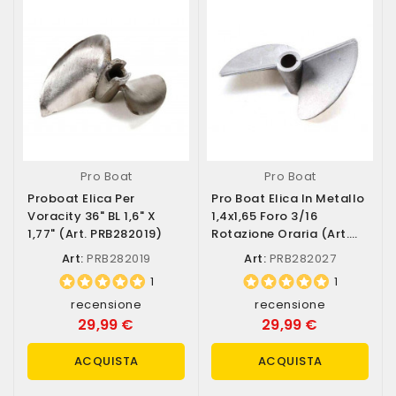
Pro Boat
Pro Boat
Proboat Elica Per
Pro Boat Elica In Metallo
Voracity 36" BL 1,6" X
1,4x1,65 Foro 3/16
1,77" (art. PRB282019)
Rotazione Oraria (art.
PRB282027)
Art:
PRB282019
Art:
PRB282027
1
1
recensione
recensione
29,99 €
29,99 €
ACQUISTA
ACQUISTA