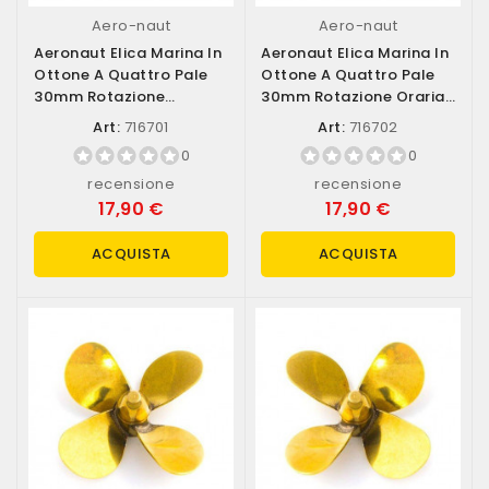
Aero-naut
Aero-naut
Aeronaut Elica Marina In
Aeronaut Elica Marina In
Ottone A Quattro Pale
Ottone A Quattro Pale
30mm Rotazione
30mm Rotazione Oraria
Antioraria...
(destra)...
Art:
716701
Art:
716702
0
0
recensione
recensione
17,90 €
17,90 €
ACQUISTA
ACQUISTA