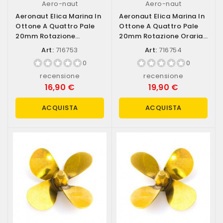
Aero-naut
Aero-naut
Aeronaut Elica Marina In
Aeronaut Elica Marina In
Ottone A Quattro Pale
Ottone A Quattro Pale
20mm Rotazione
20mm Rotazione Oraria
Antioraria...
(destra)...
Art:
716753
Art:
716754
0
0
recensione
recensione
16,90 €
19,90 €
ACQUISTA
ACQUISTA