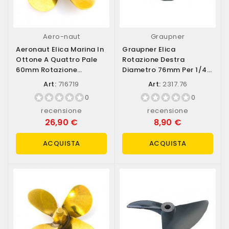
Aero-naut
Graupner
Aeronaut Elica Marina In
Graupner Elica
Ottone A Quattro Pale
Rotazione Destra
60mm Rotazione
Diametro 76mm Per 1/4
Antioraria...
Di Pollice (art. 2317.76)
Art:
716719
Art:
2317.76
0
0
recensione
recensione
26,90 €
8,90 €
ACQUISTA
ACQUISTA