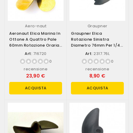
Aero-naut
Graupner
Aeronaut Elica Marina In
Graupner Elica
Ottone A Quattro Pale
Rotazione Sinistra
60mm Rotazione Oraria
Diametro 76mm Per 1/4
(destra)...
Di Pollice (art....
Art:
716720
Art:
2317.76L
0
0
recensione
recensione
23,90 €
8,90 €
ACQUISTA
ACQUISTA