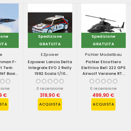
ione
Spedizione
Spedizione
ITA
GRATUITA
GRATUITA
te
EZpower
Pichler Modellbau
umman F-
Ezpower Lancia Delta
Pichler Elicottero
t Twin
Integrale EVO 2 Rally
Elettrico Bell 222 GPS
NF Basic
1992 Scala 1/10
Airwolf Versione RTF
E SAFE
Versione RTR (art....
(art. 16500)
...
sione
0 recensione
0 recensione
9 €
319,90 €
499,90 €
STA
ACQUISTA
ACQUISTA