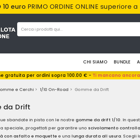
10 euro
PRIMO ORDINE ONLINE superiore a
CHI SIAMO
BUNDLE
A
e gratuita per ordini sopra 100.00 € -
Ti mancano ancora
omme e Cerchi
1/10 On-Road
Gomme da Drift
da Drift
 tue sbandate in pista con le nostre
gomme da drift 1/10
.
In quest
a speciale,
progettati per garantire uno
scivolamento controlla
tà con asfalto e moquette
e una
lunga durata all usura
.
Scegli l