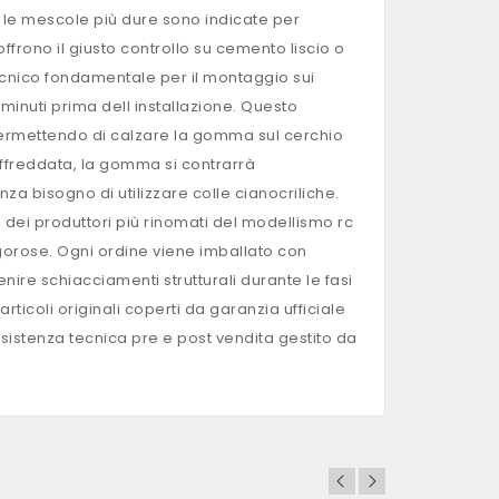
: le mescole più dure sono indicate per
ffrono il giusto controllo su cemento liscio o
 tecnico fondamentale per il montaggio sui
inuti prima dell installazione. Questo
rmettendo di calzare la gomma sul cerchio
raffreddata, la gomma si contrarrà
a bisogno di utilizzare colle cianocriliche.
hi dei produttori più rinomati del modellismo rc
orose. Ogni ordine viene imballato con
enire schiacciamenti strutturali durante le fasi
ticoli originali coperti da garanzia ufficiale
ssistenza tecnica pre e post vendita gestito da