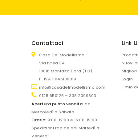
Contattaci
Link Ut
Casa Del Modellismo
Prodott
Via Ivrea 34
Nuovi p
10016 Montalto Dora (TO)
Migliori
P. IVA 11046100019
Login
Il mio 
info@casadelmodellismo.com
0125 650126 – 338 2099303
Apertura punto vendita:
da
Mercoledì a Sabato
Orario:
9:00-12:00 e 16:00-19:00
Spedizioni rapide dal Martedì al
Venerdì