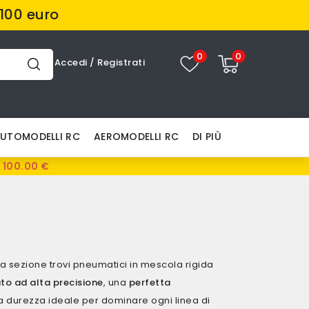
100 euro
0
0
Accedi
/
Registrati
UTOMODELLI RC
AEROMODELLI RC
DI PIÙ
 100.00 €
a sezione trovi pneumatici in mescola rigida
to ad alta precisione
,
una
perfetta
a durezza ideale per dominare ogni linea di