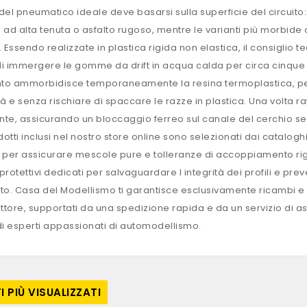
 del pneumatico ideale deve basarsi sulla superficie del circuito
ad alta tenuta o asfalto rugoso, mentre le varianti più morbide o
e. Essendo realizzate in plastica rigida non elastica, il consiglio
di immergere le gomme da drift in acqua calda per circa cinque m
nto ammorbidisce temporaneamente la resina termoplastica, pe
ità e senza rischiare di spaccare le razze in plastica. Una volta 
e, assicurando un bloccaggio ferreo sul canale del cerchio senz
odotti inclusi nel nostro store online sono selezionati dai catalog
per assicurare mescole pure e tolleranze di accoppiamento rig
protettivi dedicati per salvaguardare l integrità dei profili e prev
rto. Casa del Modellismo ti garantisce esclusivamente ricambi e ar
ttore, supportati da una spedizione rapida e da un servizio di a
i esperti appassionati di automodellismo.
 PIÙ VISUALIZZATI