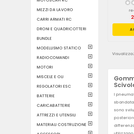
MOTOSCAFI RC
MEZZI DA LAVORO
re
2
CARRI ARMATI RC
DRONI E QUADRICOTTERI
A
BUNDLE
MODELLISMO STATICO
Visualizzaz
RADIOCOMANDI
MOTORI
MISCELE E OLI
Gomme 
Scivo
REGOLATORI ESC
I pneumat
BATTERIE
sbandata 
CARICABATTERIE
sono svil
ATTREZZI E UTENSILI
posterior
MATERIALI COSTRUZIONE
differenz
utilizzan