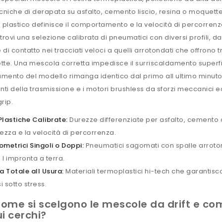
tecniche di derapata su asfalto, cemento liscio, resina o moquette
 plastico definisce il comportamento e la velocità di percorren
trovi una selezione calibrata di pneumatici con diversi profili, 
 di contatto nei tracciati veloci a quelli arrotondati che offrono t
ette. Una mescola corretta impedisce il surriscaldamento superfi
ento del modello rimanga identico dal primo all ultimo minuto
i della trasmissione e i motori brushless da sforzi meccanici ec
grip.
lastiche Calibrate:
Durezze differenziate per asfalto, cemento
ezza e la velocità di percorrenza.
eometrici Singoli o Doppi:
Pneumatici sagomati con spalle arroton
l impronta a terra.
a Totale all Usura:
Materiali termoplastici hi-tech che garantis
i sotto stress.
ome si scelgono le mescole da drift e co
ui cerchi?