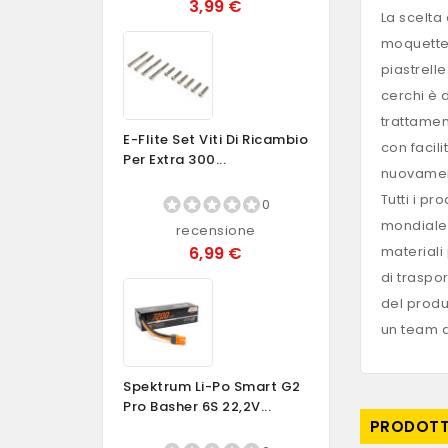
3,99 €
La scelta
moquette 
piastrell
cerchi è 
trattame
E-Flite Set Viti Di Ricambio
con facil
Per Extra 300...
nuovament
Tutti i pr
0
mondiale 
recensione
6,99 €
materiali 
di traspo
del produ
un team d
Spektrum Li-Po Smart G2
Pro Basher 6S 22,2V...
PRODOTTI