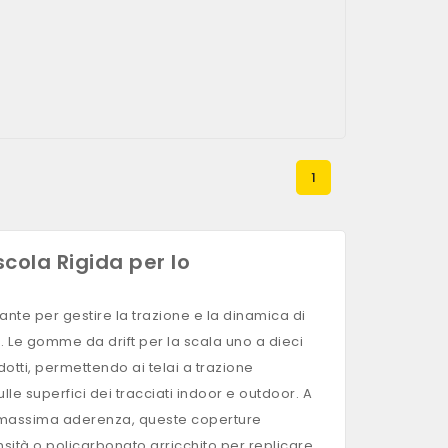
1
cola Rigida per lo
nte per gestire la trazione e la dinamica di
. Le gomme da drift per la scala uno a dieci
otti, permettendo ai telai a trazione
lle superfici dei tracciati indoor e outdoor. A
a massima aderenza, queste coperture
nsità o policarbonato arricchito per replicare