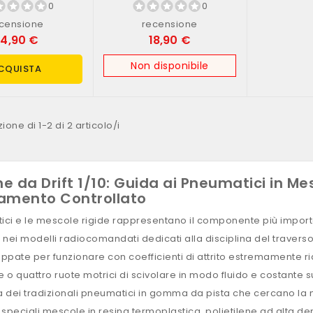
0
0
censione
recensione
4,90 €
18,90 €
Non disponibile
CQUISTA
ione di 1-2 di 2 articolo/i
da Drift 1/10: Guida ai Pneumatici in Mes
lamento Controllato
ici e le mescole rigide rappresentano il componente più importa
nei modelli radiocomandati dedicati alla disciplina del traverso
uppate per funzionare con coefficienti di attrito estremamente rid
e o quattro ruote motrici di scivolare in modo fluido e costante su
a dei tradizionali pneumatici in gomma da pista che cercano l
o speciali mescole in resina termoplastica, polietilene ad alta de