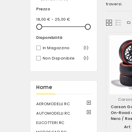
traversi.
Prezzo
18,00 € - 25,00 €
Ci
Disponibilità
In Magazzino
(1)
Non Disponibile
(1)
Home
Carson
AEROMODELLI RC
Carson Go
On-Road 4
AUTOMODELLI RC
Nero / Ros
ELICOTTERI RC
50090015
Art: