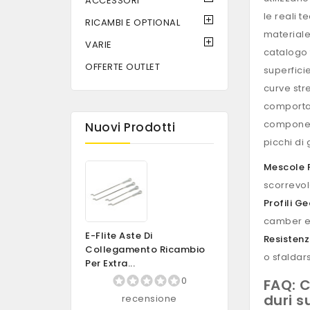
ACCESSORI
le reali 
RICAMBI E OPTIONAL
materiale
VARIE
catalogo 
OFFERTE OUTLET
superficie
curve str
comportam
component
Nuovi Prodotti
picchi di 
Mescole P
scorrevol
Profili G
camber e 
E-Flite Aste Di
Resistenz
Collegamento Ricambio
o sfaldars
Per Extra...
0
FAQ: C
duri s
recensione