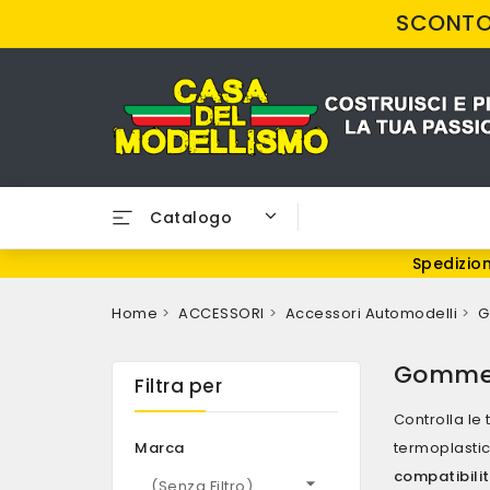
SCONTO 
Catalogo
Spedizion
Home
ACCESSORI
Accessori Automodelli
G
Gomme 
Filtra per
Controlla le
Marca
termoplastic
compatibili

(senza Filtro)