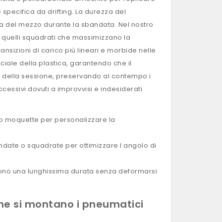
 specifica da drifting. La durezza del
za del mezzo durante la sbandata. Nel nostro
da quelli squadrati che massimizzano la
ransizioni di carico più lineari e morbide nelle
ciale della plastica, garantendo che il
 della sessione, preservando al contempo i
cessivi dovuti a improvvisi e indesiderati
 o moquette per personalizzare la
date o squadrate per ottimizzare l angolo di
cono una lunghissima durata senza deformarsi
me si montano i pneumatici