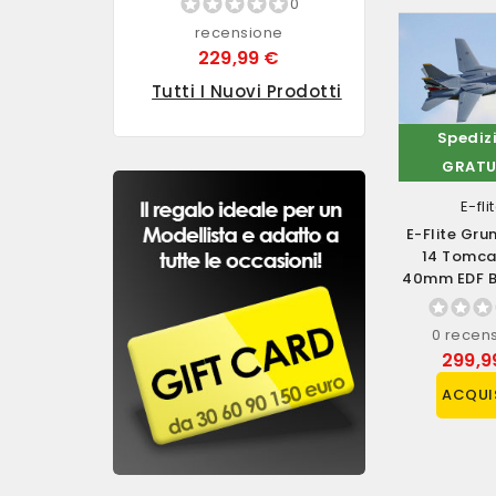
0
recensione
229,99 €
Tutti I Nuovi Prodotti
Spedizione
Spediz
GRATUITA
GRATU
Jamara
Hobbytech
E-fli
Jamara Colla
Hobbytech
E-Flite Gr
Cianoacrilato SKIN
Automodello Buggy
14 Tomca
LIQUIDA 20gr (art.
BXR.S2 Brushless
40mm EDF B
236091)
Versione RTR Scala
Con AS3X 
1/10 (art....
Select
4 recensioni
0 recensione
0 recen
4,90 €
289,90 €
299,9
ACQUISTA
ACQUISTA
ACQUI