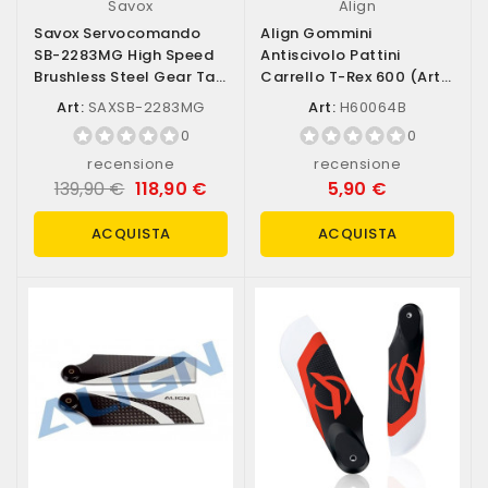
Savox
Align
Savox Servocomando
Align Gommini
SB-2283MG High Speed
Antiscivolo Pattini
Brushless Steel Gear Tail
Carrello T-Rex 600 (art.
Servo High...
H60064B)
Art:
SAXSB-2283MG
Art:
H60064B
0
0
recensione
recensione
139,90 €
118,90 €
5,90 €
ACQUISTA
ACQUISTA