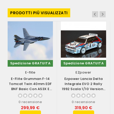
PRODOTTI PIÙ VISUALIZZATI
Spedizione GRATUITA
Spedizione GRATUITA
E-flite
EZpower
E-Flite Grumman F-14
Ezpower Lancia Delta
Tomcat Twin 40mm EDF
Integrale EVO 2 Rally
BNF Basic Con AS3X E
1992 Scala 1/10 Versione
SAFE Select...
RTR (art....
0 recensione
0 recensione
299,99 €
319,90 €