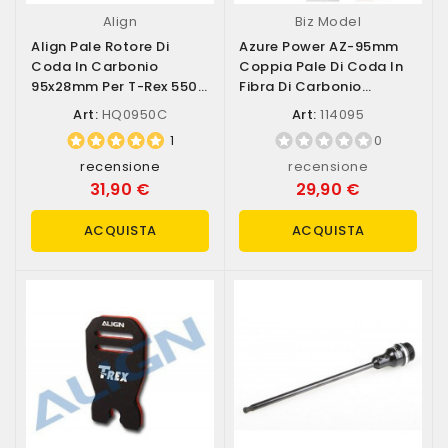
Align
Biz Model
Align Pale Rotore Di
Azure Power AZ-95mm
Coda In Carbonio
Coppia Pale Di Coda In
95x28mm Per T-Rex 550 /
Fibra Di Carbonio
600 (art. HQ0950C)
Extreme 3D (art....
Art:
HQ0950C
Art:
114095
1
0
recensione
recensione
31,90 €
29,90 €
ACQUISTA
ACQUISTA