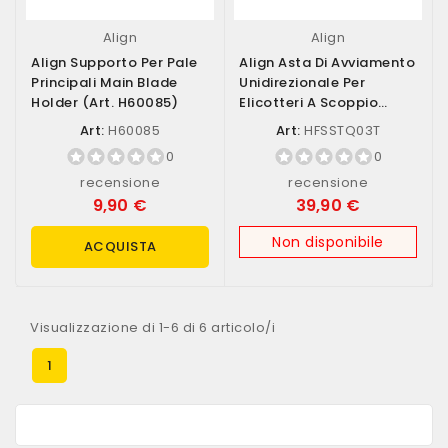
Align
Align
Align Supporto Per Pale
Align Asta Di Avviamento
Principali Main Blade
Unidirezionale Per
Holder (art. H60085)
Elicotteri A Scoppio
(art....
Art:
H60085
Art:
HFSSTQ03T
0
0
recensione
recensione
9,90 €
39,90 €
Non disponibile
ACQUISTA
Visualizzazione di 1-6 di 6 articolo/i
1