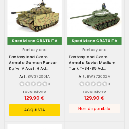
Spedizione GRATUITA
Spedizione GRATUITA
Fantasyland
Fantasyland
Fantasyland Carro
Fantasyland Carro
Armato German Panzer
Armato Soviet Medium
Kpfw IV Ausf. H Ad
Tank T-34-85 Ad
Infrarossi Scala...
Infrarossi Scala 1/24...
Art:
BW372001A
Art:
BW372002A
0
0
recensione
recensione
129,90 €
129,90 €
Non disponibile
ACQUISTA