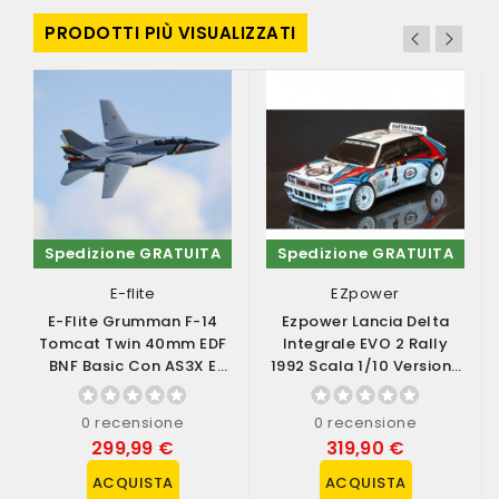
PRODOTTI PIÙ VISUALIZZATI
Spedizione GRATUITA
Spedizione GRATUITA
E-flite
EZpower
E-Flite Grumman F-14
Ezpower Lancia Delta
Tomcat Twin 40mm EDF
Integrale EVO 2 Rally
BNF Basic Con AS3X E
1992 Scala 1/10 Versione
SAFE Select...
RTR (art....
0 recensione
0 recensione
299,99 €
319,90 €
ACQUISTA
ACQUISTA