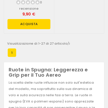
0
recensione
9,90 €
ACQUISTA
Visualizzazione di 1-27 di 27 articolo/i
1
Ruote in Spugna: Leggerezza e
Grip per il Tuo Aereo
La scelta delle ruote influisce non solo sull'estetica
del modello, ma soprattutto sulla sua dinamica di
volo e sulla sicurezza nelle fasi a terra. Le ruote in
spugna (EVA o polimeri espansi) sono apprezzate
per la loro capacità di non appesantire il muso o la