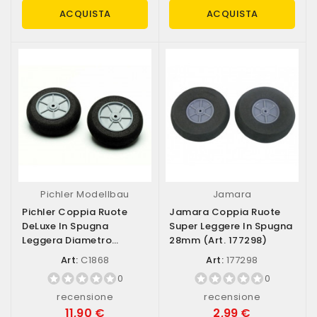
ACQUISTA
ACQUISTA
Pichler Modellbau
Jamara
Pichler Coppia Ruote
Jamara Coppia Ruote
DeLuxe In Spugna
Super Leggere In Spugna
Leggera Diametro
28mm (art. 177298)
105mm (art. C1868)
Art:
C1868
Art:
177298
0
0
recensione
recensione
11,90 €
2,99 €