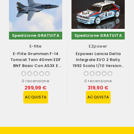
Spedizione GRATUITA
Spedizione GRATUITA
E-flite
EZpower
E-Flite Grumman F-14
Ezpower Lancia Delta
Tomcat Twin 40mm EDF
Integrale EVO 2 Rally
BNF Basic Con AS3X E
1992 Scala 1/10 Versione
SAFE Select...
RTR (art....
0 recensione
0 recensione
299,99 €
319,90 €
ACQUISTA
ACQUISTA