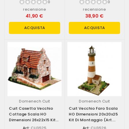
0
0
recensione
recensione
41,90 €
38,90 €
ACQUISTA
ACQUISTA
Domenech Cuit
Domenech Cuit
Cuit Casetta Vecchio
Cuit Vecchio Faro Scala
Cottage Scala HO
HO Dimensioni 20x20x25
Dimensioni 26x22x15 Kit
Kit Di Montaggio (art.
Di Montaggio...
CU3526)
Art:
CU3525
Art:
CU3526