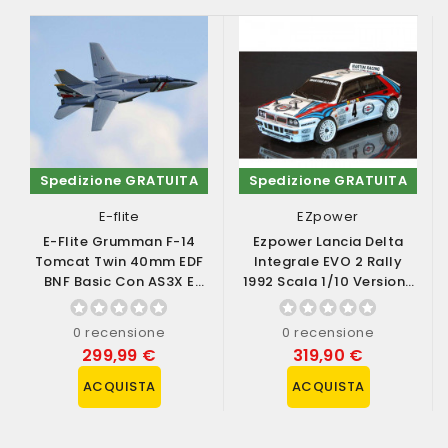
Spedizione GRATUITA
Spedizione GRATUITA
E-flite
EZpower
E-Flite Grumman F-14
Ezpower Lancia Delta
Tomcat Twin 40mm EDF
Integrale EVO 2 Rally
BNF Basic Con AS3X E
1992 Scala 1/10 Versione
SAFE Select...
RTR (art....
0 recensione
0 recensione
299,99 €
319,90 €
ACQUISTA
ACQUISTA