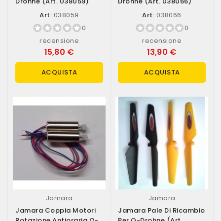
Drohne (art. 038059)
Drohne (art. 038066)
Art:
038059
Art:
038066
0
0
recensione
recensione
15,80 €
13,90 €
ACQUISTA
ACQUISTA
Jamara
Jamara
Jamara Coppia Motori
Jamara Pale Di Ricambio
Rotazione Antioraria Q-
Per Q-Drohne (art.