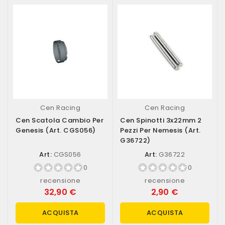
Cen Racing
Cen Racing
Cen Scatola Cambio Per
Cen Spinotti 3x22mm 2
Genesis (art. CGS056)
Pezzi Per Nemesis (art.
G36722)
Art:
CGS056
Art:
G36722
0
0
recensione
recensione
32,90 €
2,90 €
ACQUISTA
ACQUISTA