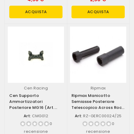
ACQUISTA
ACQUISTA
Cen Racing
Ripmax
Cen Supporto
Ripmax Manicotto
Ammortizzatori
Semiasse Posteriore
Posteriore MG16 (art.
Telescopico Across Rock
CMG012)
1/12 (art....
Art:
CMG012
Art:
RZ-GERC00024/25
0
0
recensione
recensione