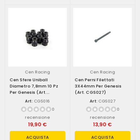
Cen Racing
Cen Racing
Cen Sfere Uniball
Cen Perni Filettati
Diametro 7,8mm 10 Pz
3X44mm Per Genesis
Per Genesis (art.
(art. CGS027)
CGS016)
Art:
CGS016
Art:
CGS027
0
0
recensione
recensione
19,90 €
13,90 €
ACQUISTA
ACQUISTA