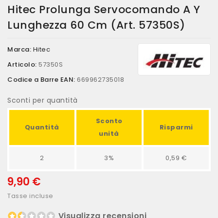
Hitec Prolunga Servocomando A Y
Lunghezza 60 Cm (art. 57350S)
Marca:
Hitec
Articolo:
57350S
Codice a Barre EAN:
669962735018
Sconti per quantità
Sconto
Quantità
Risparmi
unità
2
3%
0,59 €
9,90 €
Tasse incluse
Visualizza recensioni