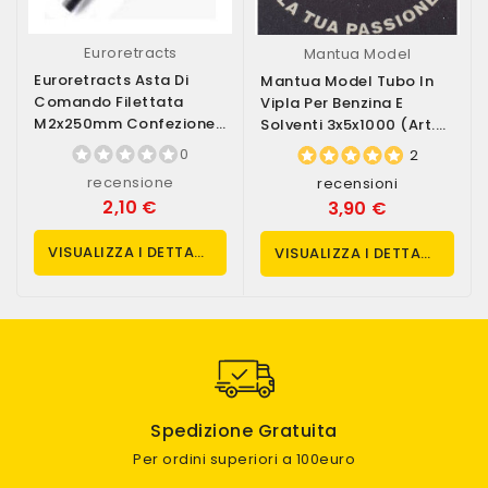
Euroretracts
Mantua Model
Euroretracts Asta Di
Mantua Model Tubo In
Comando Filettata
Vipla Per Benzina E
M2x250mm Confezione
Solventi 3x5x1000 (art.
Da 1 Pezzo (art....
2118)
0
2
recensione
recensioni
2,10 €
3,90 €
VISUALIZZA I DETTAGLI
VISUALIZZA I DETTAGLI
Spedizione Gratuita
Per ordini superiori a 100euro