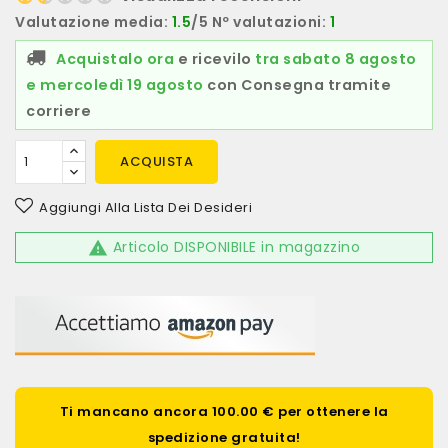
Valutazione media:
1.5
/5 Nº valutazioni:
1
Acquistalo ora
e ricevilo
tra sabato 8 agosto
e mercoledì 19 agosto
con Consegna tramite
corriere
ACQUISTA
Aggiungi Alla Lista Dei Desideri
Articolo DISPONIBILE in magazzino

Ti mancano ancora 100.00 € per ottenere la
spedizione gratuita!