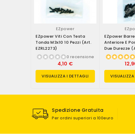
EZpower
EZp
EZpower Viti Con Testa
EZpower Barre
Tonda M3x10 10 Pezzi (art.
Anteriore E Po
EZRL2273)
Due Durezze (a
EZRL2308)
0 recensione
4,10 €
12,
VISUALIZZA I DETTAGLI
VISUALIZZA
Spedizione Gratuita
Per ordini superiori a 100euro