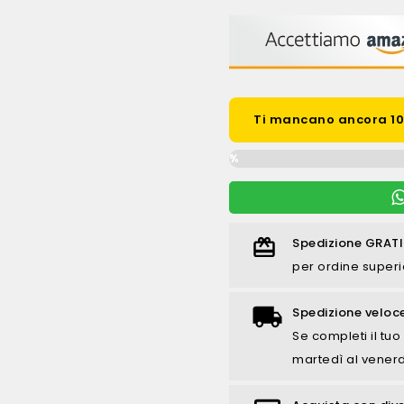
Ti mancano ancora 100
0%
Spedizione GRATI
per ordine superi
Spedizione veloc
Se completi il tuo 
martedì al venerd