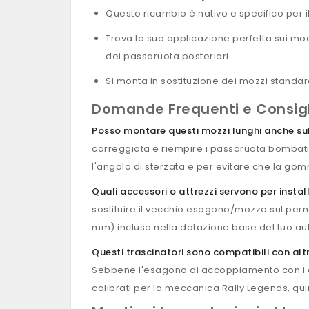
Questo ricambio è nativo e specifico per il 
Trova la sua applicazione perfetta sui mo
dei passaruota posteriori.
Si monta in sostituzione dei mozzi standar
Domande Frequenti e Consigli
Posso montare questi mozzi lunghi anche sul
carreggiata e riempire i passaruota bombati 
l'angolo di sterzata e per evitare che la gomm
Quali accessori o attrezzi servono per insta
sostituire il vecchio esagono/mozzo sul pern
mm) inclusa nella dotazione base del tuo a
Questi trascinatori sono compatibili con alt
Sebbene l'esagono di accoppiamento con i ce
calibrati per la meccanica Rally Legends, qui