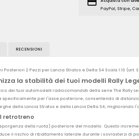
Acquista con div
PayPal, Stripe, Ca
RECENSIONI
Posteriori 2 Pezzi per Lancia Stratos e Delta S4 Scala 1:10 (art.
izza la stabilità dei tuoi modelli Rally Le
mico dei tuoi automodelli radiocomandati della serie The Rally 
ta specificamente per l'asse posteriore, consentendo di distanz
rghe della Lancia Stratos e della Lancia Delta S4, migliorando l'
l retrotreno
la sporgenza della ruota) posteriore del modello. Questo increme
ce il rischio di ribaltamento laterale durante i sovrasterzi di pot