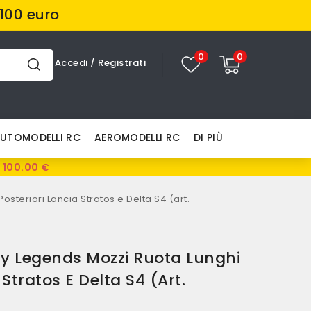
100 euro
0
0
Accedi
/
Registrati
UTOMODELLI RC
AEROMODELLI RC
DI PIÙ
 100.00 €
steriori Lancia Stratos e Delta S4 (art.
ly Legends Mozzi Ruota Lunghi
 Stratos E Delta S4 (art.