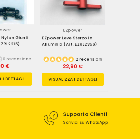
power
EZ
EZpower
 Nylon Giunti
EZpower Seri
EZpower Leve Sterzo In
 EZRL2215)
Sospensioni 
Alluminio (art. EZRL2356)
0 recensione
2 recensioni
90 €
10
22,90 €
A I DETTAGLI
VISUALIZ
VISUALIZZA I DETTAGLI
Supporto Clienti
Scrivici su WhatsApp