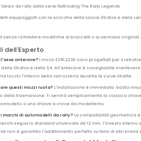
telaio da rally della serie Italtrading The Rally Legends.
delli equipaggiati con le scocche della Lancia Stratos e della L
d senza richiedere modifiche ai braccetti o ai semiassi originali.
 dell'Esperto
l'asse anteriore?
I mozzi EZRL2230 sono progettati per il retrotr
della Stratos e della S4. All'anteriore è consigliabile manten
a tocchi l'interno della carrozzeria durante le curve strette.
llare questi mozzi ruota?
L'installazione è immediata: basta rimuov
o della trasmissione. Ti servirà semplicemente la classica chiav
utomodello o una chiave a croce da modellismo.
ri marchi di automodelli da rally?
La compatibilità geometrica è g
rchi segua lo standard universale da 12 mm, l'innesto interno 
ndi non è garantito l'adattamento perfetto su telai di altri brand