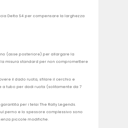
ancia Delta S4 per compensare la larghezza
eno (asse posteriore) per allargare la
ere la misura standard per non compromettere
ere il dado ruota, sfilare il cerchio e
e a tubo per dadi ruota (solitamente da 7
arantita per i telai The Rally Legends.
sul perno e lo spessore complessivo sono
 senza piccole modifiche.