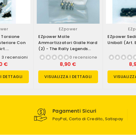
ower
EZpower
EZ
 Torsione
EZpower Molle
EZpower Sedi
steriore Con
Ammortizzatori Gialle Hard
Uniball (art.
rt.
(2) - The Rally Legends
(art. EZRL2305)
3 recensioni
0 recensione
90 €
8,90 €
8,
 I DETTAGLI
VISUALIZZA I DETTAGLI
VISUALIZZ
Pagamenti Sicuri
PayPal, Carta di Credito, Satispay