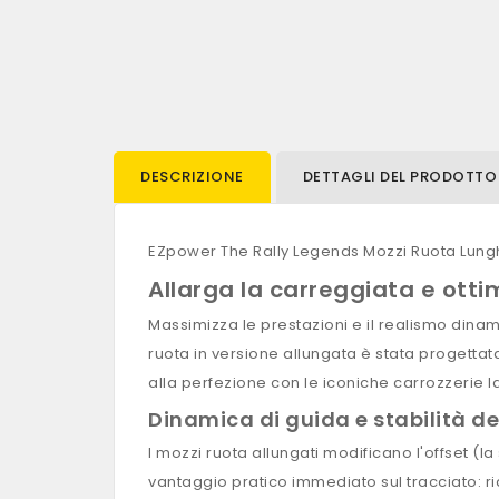
DESCRIZIONE
DETTAGLI DEL PRODOTTO
EZpower The Rally Legends Mozzi Ruota Lunghi 
Allarga la carreggiata e ottim
Massimizza le prestazioni e il realismo dina
ruota in versione allungata è stata progetta
alla perfezione con le iconiche carrozzerie la
Dinamica di guida e stabilità de
I mozzi ruota allungati modificano l'offset (
vantaggio pratico immediato sul tracciato: ridu