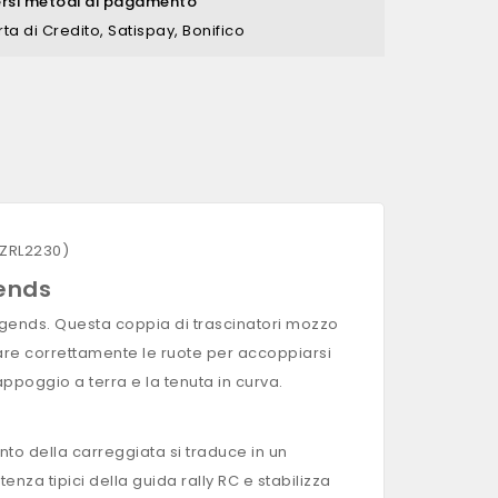
ersi metodi di pagamento
rta di Credito, Satispay, Bonifico
 EZRL2230)
gends
Legends. Questa coppia di trascinatori mozzo
iare correttamente le ruote per accoppiarsi
appoggio a terra e la tenuta in curva.
nto della carreggiata si traduce in un
enza tipici della guida rally RC e stabilizza