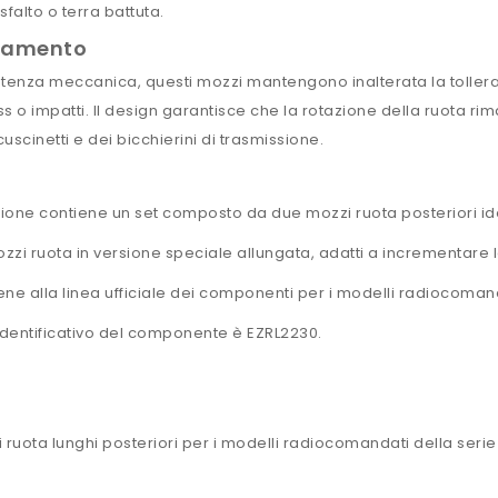
sfalto o terra battuta.
piamento
esistenza meccanica, questi mozzi mantengono inalterata la tolle
ss o impatti. Il design garantisce che la rotazione della ruota 
uscinetti e dei bicchierini di trasmissione.
ione contiene un set composto da due mozzi ruota posteriori ide
mozzi ruota in versione speciale allungata, adatti a incrementare 
ene alla linea ufficiale dei componenti per i modelli radiocoman
identificativo del componente è EZRL2230.
ruota lunghi posteriori per i modelli radiocomandati della serie