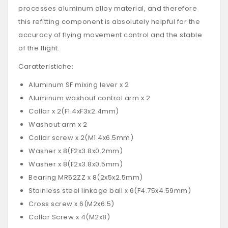
processes aluminum alloy material, and therefore
this refitting component is absolutely helpful for the
accuracy of flying movement control and the stable
of the flight.
Caratteristiche:
Aluminum SF mixing lever x 2
Aluminum washout control arm x 2
Collar x 2(F1.4xF3x2.4mm)
Washout arm x 2
Collar screw x 2(M1.4x6.5mm)
Washer x 8(F2x3.8x0.2mm)
Washer x 8(F2x3.8x0.5mm)
Bearing MR52ZZ x 8(2x5x2.5mm)
Stainless steel linkage ball x 6(F4.75x4.59mm)
Cross screw x 6(M2x6.5)
Collar Screw x 4(M2x8)