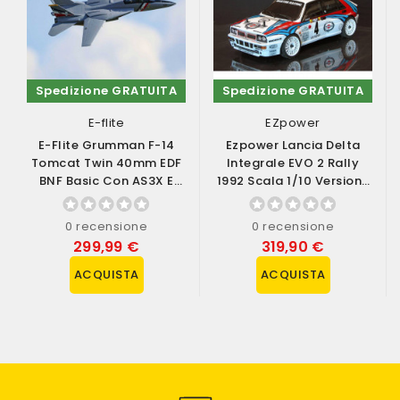
Spedizione GRATUITA
Spedizione GRATUITA
E-flite
EZpower
E-Flite Grumman F-14
Ezpower Lancia Delta
Tomcat Twin 40mm EDF
Integrale EVO 2 Rally
BNF Basic Con AS3X E
1992 Scala 1/10 Versione
SAFE Select...
RTR (art....
0 recensione
0 recensione
299,99 €
319,90 €
ACQUISTA
ACQUISTA