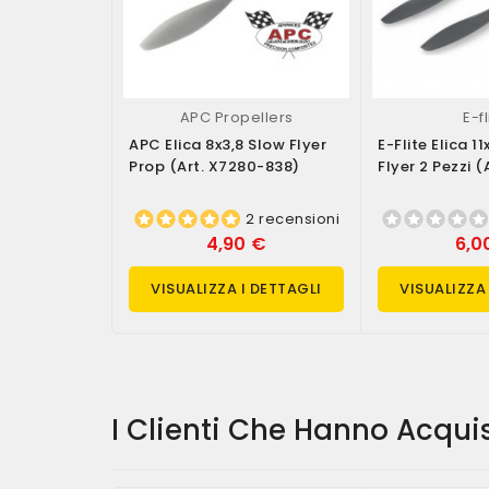
APC Propellers
E-fl
APC Elica 8x3,8 Slow Flyer
E-Flite Elica 1
Prop (art. X7280-838)
Flyer 2 Pezzi (
2 recensioni
4,90 €
6,0
VISUALIZZA I DETTAGLI
VISUALIZZA
I Clienti Che Hanno Acqu