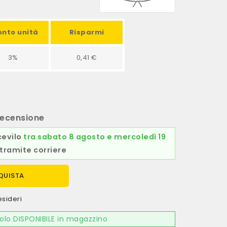
onto unità
Risparmi
3%
0,41 €
ecensione
cevilo
tra sabato 8 agosto e mercoledì 19
tramite corriere
QUISTA
esideri
olo DISPONIBILE in magazzino