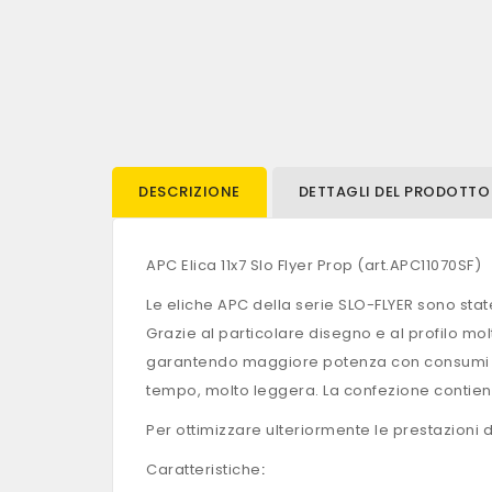
DESCRIZIONE
DETTAGLI DEL PRODOTTO
APC Elica 11x7 Slo Flyer Prop (art.APC11070SF)
Le eliche APC della serie SLO-FLYER sono sta
Grazie al particolare disegno e al profilo mo
garantendo maggiore potenza con consumi rido
tempo, molto leggera. La confezione contiene u
Per ottimizzare ulteriormente le prestazioni 
Caratteristiche
: