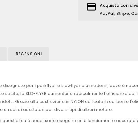
Acquista con div
PayPal, Stripe, Ca
RECENSIONI
te disegnate per i parkflyer e slowflyer più moderni, dove è ne
lto sottile, le SLO-FLYER aumentano radicalmente l'efficienza del
tti. Grazie alla costruzione in NYLON caricato in carbonio l'el
n set di adattatori per diversi tipi di alberi motore.
di quest'elica è necessario eseguire un bilanciamento accurato p