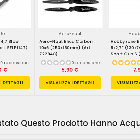
ite
Aero-naut
Hob
1x4,7 Slow
Aero-Naut Elica Carbon
Hobbyzone El
art. EFLP1147)
10x6 (250x150mm) (art.
5x2,7" (130x
722948)
Sport Cub S 
0 recensione
0 recensione
0 €
5,90 €
7,
 I DETTAGLI
VISUALIZZA I DETTAGLI
VISUALIZZ
istato Questo Prodotto Hanno Acqu