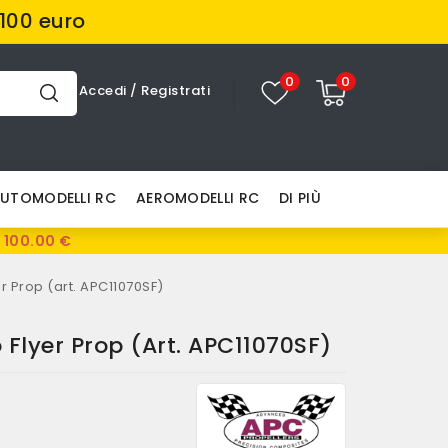
100 euro
0
0
Accedi
/
Registrati
UTOMODELLI RC
AEROMODELLI RC
DI PIÙ
 100.00 €
er Prop (art. APC11070SF)
o Flyer Prop (art. APC11070SF)