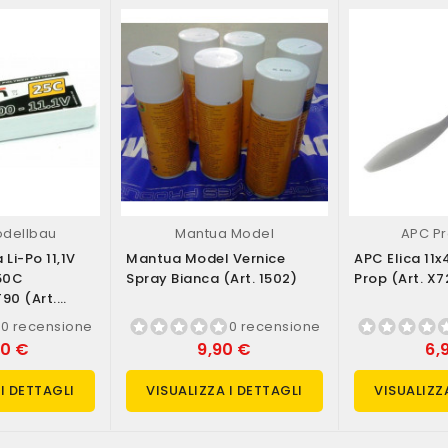
odellbau
Mantua Model
APC Pr
 Li-Po 11,1V
Mantua Model Vernice
APC Elica 11x4
50C
Spray Bianca (art. 1502)
Prop (art. X
90 (art.
0 recensione
0 recensione
90 €
9,90 €
6,
 I DETTAGLI
VISUALIZZA I DETTAGLI
VISUALIZZ