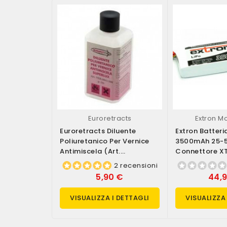
Euroretracts
Extron M
Euroretracts Diluente
Extron Batteria
Poliuretanico Per Vernice
3500mAh 25-
Antimiscela (art.
Connettore XT
VER/40011/000)
X6419)
2 recensioni
5,90 €
44,
VISUALIZZA I DETTAGLI
VISUALIZZA