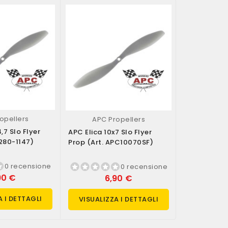
opellers
APC P
APC Propellers
,7 Slo Flyer
APC Elica 12
APC Elica 10x7 Slo Flyer
7280-1147)
Prop (art. 
Prop (art. APC10070SF)
0 recensione
0 recensione
90 €
6
6,90 €
A I DETTAGLI
VISUALIZ
VISUALIZZA I DETTAGLI