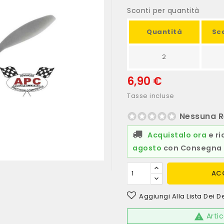
Sconti per quantità
Quantità
Sc
2
6,90 €
Tasse incluse
Nessuna R
Acquistalo ora
e ri
agosto
con Consegna 
AC
Aggiungi Alla Lista Dei D
Artic
