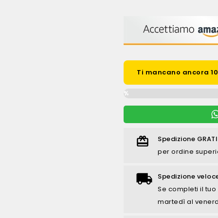
Ti mancano ancora 100
0%
Spedizione GRATI
per ordine superi
Spedizione veloc
Se completi il tuo 
martedì al venerd