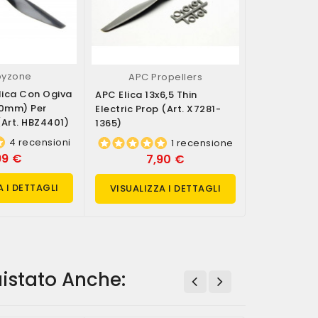
byzone
APC P
APC Propellers
ica Con Ogiva
APC Elica 18
APC Elica 13x6,5 Thin
70mm) Per
Prop (art. X
Electric Prop (art. X7281-
(art. HBZ4401)
1365)
4 recensioni
1 recensione
99 €
18
7,90 €
A I DETTAGLI
VISUALIZ
VISUALIZZA I DETTAGLI
istato Anche: