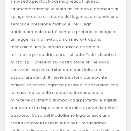
(morsetto piantachiodi magnetico): questo
strumento trattiene la testa del chiodo e permette di
spingerlo dritto all interno del legno esercitando una
semplice pressione manuale. Per i legni
particolarmente duri, è sempre preferibile eseguire
un leggerissimo invito con un micro-trapano
manuale e una punta da qualche decimo di
millimetro prima di inserire il chiodo. Tutti i chiodi e i
micro-spilli presenti sul nostro store online sono
realizzati con elevati standard qualitativi per
assicurarti steli dritti, teste ben formate e punte
affilate. La nostra logistica gestisce le spedizioni con
la massima celerità e cura, confezionando le
minuterie all interno di imballaggi protettivi e sigillati
per evitare la dispersione dei micro-pezzi durante il
trasporto. Casa del Modellismo ti garantisce una
scelta completa di minuteria per il modellismo
statico e dinamico, spedizioni veloci in tutta Italia e un