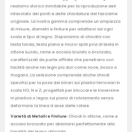
realismo storico inimitabile per la riproduzione dell
intavolato dei ponti e delle chiodature del fasciame
originale. La nostra gamma comprende un ampiezza
di misure, diametri e finiture per adattarsi ad ogni
scala e tipo di legno. Disponiamo di chiodini con
testa tonda, testa piana e micro-spilli privi di testa in
ottone lucido, rame e acciaio brunito o bronzato,
caratterizzati da punte affilate che penetrano con
facilità anche nei legni più duri come noce, bosso o
mogano. La selezione comprende anche chiodi
specifici per la posa dei binari sui plastici ferroviari in
scala HO, N e Z, progettati per bloccare le traversine
in plastica o legno sul piano di rotolamento senza
deformare la linea d asse delle rotaie.
Varietà di Metalli e Finiture:
Chiodi in ottone, rame e
acciaio bronzato per abbinarsi perfettamente alla
tonalità del legno utilizzato.