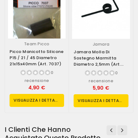
Team Picco
Jamara
Picco Manicotto Silicone
Jamara Molla Di
P15 / 21 / 45 Diametro
Sostegno Marmitta
21x15x40mm (art. 7037)
Diametro 2,5mm (art.
503388)
0
0
recensione
recensione
4,90 €
5,90 €
VISUALIZZA I DETTAGLI
VISUALIZZA I DETTAGLI
I Clienti Che Hanno
Acquistato Questo Prodotto