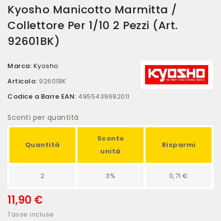
Kyosho Manicotto Marmitta /
Collettore Per 1/10 2 Pezzi (art.
92601BK)
Marca:
Kyosho
Articolo:
92601BK
Codice a Barre EAN:
4955439692011
Sconti per quantità
Sconto
Quantità
Risparmi
unità
2
3%
0,71 €
11,90 €
Tasse incluse