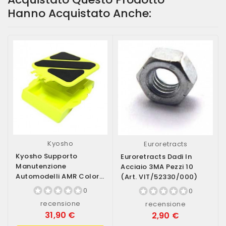
Hanno Acquistato Anche:
Kyosho
Euroretracts
Kyosho Supporto
Euroretracts Dadi In
Manutenzione
Acciaio 3MA Pezzi 10
Automodelli AMR Colore
(art. VIT/52330/000)
Giallo (art. AMR-014KY)
0
0
recensione
recensione
31,90 €
2,90 €