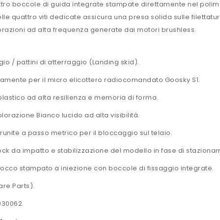
ttro boccole di guida integrate stampate direttamente nel poli
e delle quattro viti dedicate assicura una presa solida sulle filett
brazioni ad alta frequenza generate dai motori brushless.
io / pattini di atterraggio (Landing skid).
vamente per il micro elicottero radiocomandato Goosky S1.
astico ad alta resilienza e memoria di forma.
orazione Bianco lucido ad alta visibilità.
runite a passo metrico per il bloccaggio sul telaio.
k da impatto e stabilizzazione del modello in fase di stazionam
occo stampato a iniezione con boccole di fissaggio integrate.
re Parts).
30062.