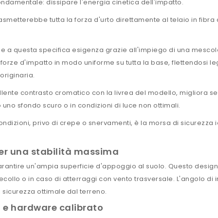
ondamentale: dissipare l'energia cinetica dell'impatto.
asmetterebbe tutta la forza d'urto direttamente al telaio in fibr
e a questa specifica esigenza grazie all'impiego di una mescola 
forze d'impatto in modo uniforme su tutta la base, flettendosi l
riginaria.
llente contrasto cromatico con la livrea del modello, migliora sen
 uno sfondo scuro o in condizioni di luce non ottimali.
izioni, privo di crepe o snervamenti, è la morsa di sicurezza i
er una stabilità massima
arantire un'ampia superficie d'appoggio al suolo. Questo design p
ecollo o in caso di atterraggi con vento trasversale. L'angolo di 
 sicurezza ottimale dal terreno.
 e hardware calibrato