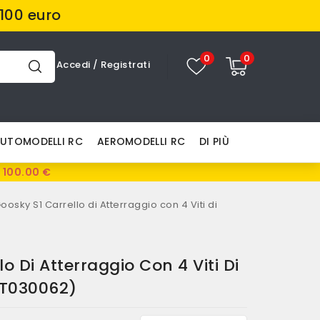
100 euro
0
0
Accedi
/
Registrati
UTOMODELLI RC
AEROMODELLI RC
DI PIÙ
 100.00 €
oosky S1 Carrello di Atterraggio con 4 Viti di
o Di Atterraggio Con 4 Viti Di
GT030062)