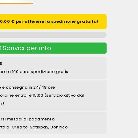
.00 € per ottenere la spedizione gratuita!
Scrivici per info
S
ore a 100 euro spedizione gratis
e e consegna in 24/48 ore
ordine entro le 15:00 (servizio attivo dal
ì)
ersi metodi di pagamento
rta di Credito, Satispay, Bonifico