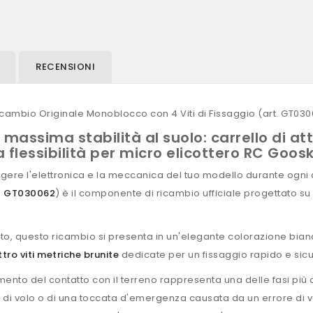
RECENSIONI
Ricambio Originale Monoblocco con 4 Viti di Fissaggio (art. GT03
massima stabilità al suolo: carrello di at
flessibilità per micro elicottero RC Goosk
gere l'elettronica e la meccanica del tuo modello durante ogni de
o
GT030062
) è il componente di ricambio ufficiale progettato su 
o, questo ricambio si presenta in un'elegante colorazione bianc
tro viti metriche brunite
dedicate per un fissaggio rapido e sicur
ento del contatto con il terreno rappresenta una delle fasi più del
po di volo o di una toccata d'emergenza causata da un errore d