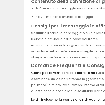
Contenuto della confezione orig
1x Carrello di atterraggio monoblocco bia
4x Viti metriche brunite di fissaggio.
Consigli per il montaggio in offi
Sostituire il carrello danneggiato è un'operaz
usurato e rimuovilo dalla base del frame. Puli
inserendo le boccole di guida nelle apposit
viti incluse nella confezione e stringile in 
stringere con forza eccessiva per non spanare 
Domande Frequenti e Consigli
Come posso verificare se il carrello ha subi
esaminarlo da vicino flettendo leggermente i 
polimero) o micro-fessurazioni intorno ai fori 
questo caso è consigliabile sostituirlo per 
Le viti incluse nella confezione richiedono l'