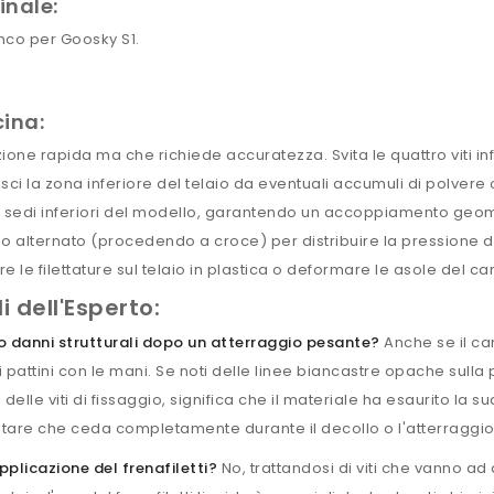
inale:
nco per Goosky S1.
cina:
ione rapida ma che richiede accuratezza. Svita le quattro viti inf
sci la zona inferiore del telaio da eventuali accumuli di polvere o
e sedi inferiori del modello, garantendo un accoppiamento geom
modo alternato (procedendo a croce) per distribuire la pressione
le filettature sul telaio in plastica o deformare le asole del car
 dell'Esperto:
to danni strutturali dopo un atterraggio pesante?
Anche se il ca
pattini con le mani. Se noti delle linee biancastre opache sulla
delle viti di fissaggio, significa che il materiale ha esaurito la 
evitare che ceda completamente durante il decollo o l'atterraggi
applicazione del frenafiletti?
No, trattandosi di viti che vanno ad 