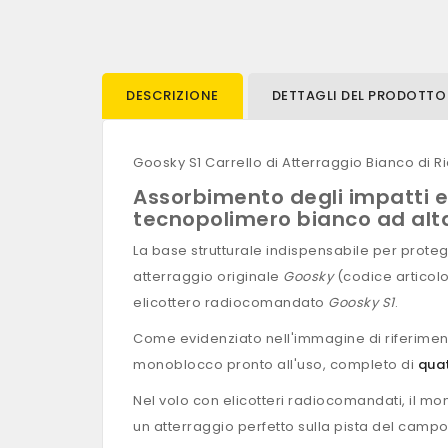
DESCRIZIONE
DETTAGLI DEL PRODOTTO
Goosky S1 Carrello di Atterraggio Bianco di 
Assorbimento degli impatti e 
tecnopolimero bianco ad alta 
La base strutturale indispensabile per proteg
atterraggio originale
Goosky
(codice articol
elicottero radiocomandato
Goosky S1
.
Come evidenziato nell'immagine di riferiment
monoblocco pronto all'uso, completo di
quat
Nel volo con elicotteri radiocomandati, il mom
un atterraggio perfetto sulla pista del cam