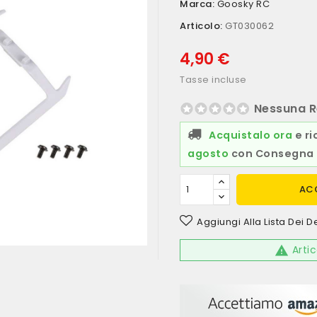
Marca:
Goosky RC
Articolo:
GT030062
4,90 €
Tasse incluse
Nessuna R
Acquistalo ora
e ri
agosto
con Consegna 
AC
Aggiungi Alla Lista Dei D
Artic
