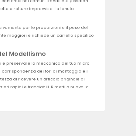
 contenuti nei comuni frenafiletti (fissatori
etta a rotture improvvise. La tenuta
ivamente per le proporzioni e il peso del
te maggiori e richiede un carrello specifico
 del Modellismo
ri e preservare la meccanica del tuo micro
a corrispondenza dei fori di montaggio e il
ezza di ricevere un articolo originale al
eri rapidi e tracciabili. Rimetti a nuovo la