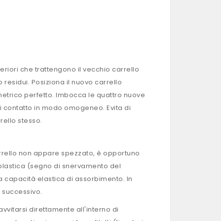
eriori che trattengono il vecchio carrello
 residui. Posiziona il nuovo carrello
etrico perfetto. Imbocca le quattro nuove
 di contatto in modo omogeneo. Evita di
rello stesso.
rrello non appare spezzato, è opportuno
 plastica (segno di snervamento del
sua capacità elastica di assorbimento. In
o successivo.
avvitarsi direttamente all'interno di