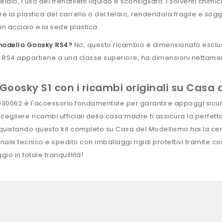
o, l'uso del frenafiletti liquido è sconsigliato. I solventi chimici
 la plastica del carrello o del telaio, rendendola fragile e sogg
o in acciaio e la sede plastica.
 modello Goosky RS4?
No, questo ricambio è dimensionato esclus
y RS4 appartiene a una classe superiore, ha dimensioni nettamen
o Goosky S1 con i ricambi originali su Casa
GT030062 è l'accessorio fondamentale per garantire appoggi sicu
cegliere ricambi ufficiali della casa madre ti assicura la perfett
Acquistando questo kit completo su Casa del Modellismo hai la cert
le tecnico e spedito con imballaggi rigidi protettivi tramite corri
io in totale tranquillità!