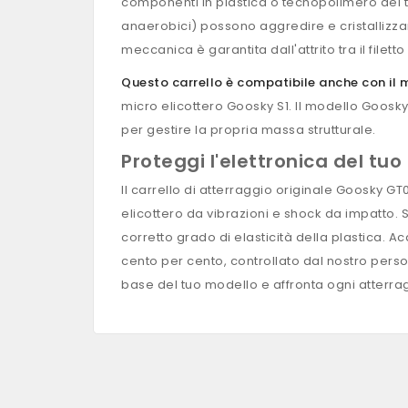
componenti in plastica o tecnopolimero del telai
anaerobici) possono aggredire e cristallizzare
meccanica è garantita dall'attrito tra il filett
Questo carrello è compatibile anche con il
micro elicottero Goosky S1. Il modello Goosk
per gestire la propria massa strutturale.
Proteggi l'elettronica del tu
Il carrello di atterraggio originale Goosky 
elicottero da vibrazioni e shock da impatto. S
corretto grado di elasticità della plastica. 
cento per cento, controllato dal nostro persona
base del tuo modello e affronta ogni atterragg