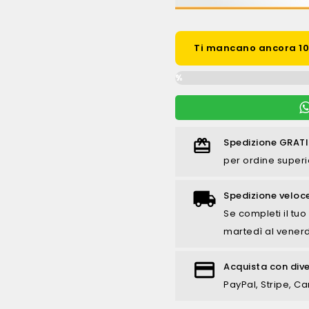
Ti mancano ancora 100
0%
Spedizione GRATI
per ordine superi
Spedizione veloc
Se completi il tuo 
martedì al venerd
Acquista con div
PayPal, Stripe, Ca