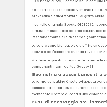
3D a bassa quota, il carrello ha un compito f
Se il carrello fosse eccessivamente rigido, tr
provocando danni strutturali di grave entità.
Il carrello originale Goosky GT030062 rispond
struttura monoblocco ad arco distribuisce le 
istantaneamente alla sua forma geometrica o
La colorazione bianca, oltre a offrire un ecce
spaziale dell'elicottero quando si vola contro
Mantenere questo componente in perfette cond
componenti interni del tuo Goosky S1.
Geometria a basso baricentro p
La forma del pattino è stata sviluppata per g
causato dall'effetto suolo durante le fasi di d
mantenere il rotore di coda a una distanza di
Punti di ancoraggio pre-formati