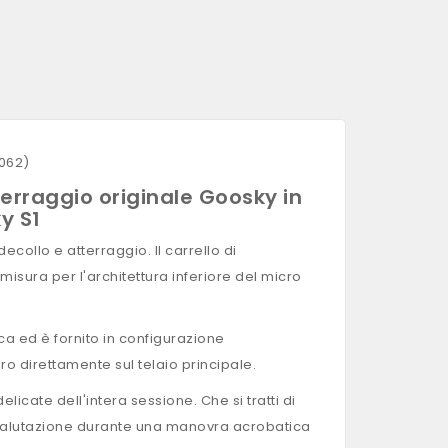
0062)
terraggio originale Goosky in
y S1
collo e atterraggio. Il carrello di
misura per l'architettura inferiore del micro
a ed è fornito in configurazione
o direttamente sul telaio principale.
icate dell'intera sessione. Che si tratti di
i valutazione durante una manovra acrobatica