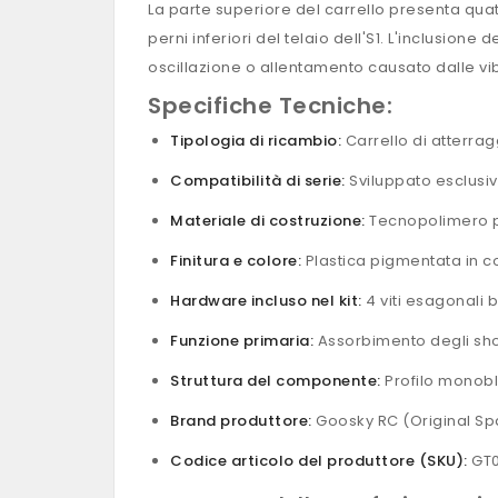
La parte superiore del carrello presenta qua
perni inferiori del telaio dell'S1. L'inclusion
oscillazione o allentamento causato dalle vi
Specifiche Tecniche:
Tipologia di ricambio:
Carrello di atterragg
Compatibilità di serie:
Sviluppato esclusi
Materiale di costruzione:
Tecnopolimero pl
Finitura e colore:
Plastica pigmentata in col
Hardware incluso nel kit:
4 viti esagonali b
Funzione primaria:
Assorbimento degli shoc
Struttura del componente:
Profilo monobl
Brand produttore:
Goosky RC (Original Spa
Codice articolo del produttore (SKU):
GT0