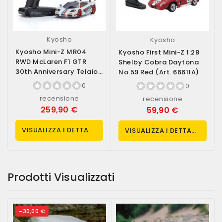
Kyosho
Kyosho
Kyosho Mini-Z MR04
Kyosho First Mini-Z 1:28
RWD McLaren F1 GTR
Shelby Cobra Daytona
30th Anniversary Telaio
No.59 Red (art. 66611A)
W-MM Readyset...
0
0
recensione
recensione
259,90 €
59,90 €
VISUALIZZA I DETTAGLI
VISUALIZZA I DETTAGLI
Prodotti Visualizzati
-30,00 €