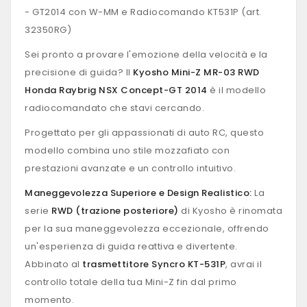
- GT2014 con W-MM e Radiocomando KT531P (art.
32350RG)
Sei pronto a provare l'emozione della velocità e la
precisione di guida? Il
Kyosho Mini-Z MR-03 RWD
Honda Raybrig NSX Concept-GT 2014
è il modello
radiocomandato che stavi cercando.
Progettato per gli appassionati di auto RC, questo
modello combina uno stile mozzafiato con
prestazioni avanzate e un controllo intuitivo.
Maneggevolezza Superiore e Design Realistico:
La
serie
RWD (trazione posteriore)
di Kyosho è rinomata
per la sua maneggevolezza eccezionale, offrendo
un'esperienza di guida reattiva e divertente.
Abbinato al
trasmettitore Syncro KT-531P
, avrai il
controllo totale della tua Mini-Z fin dal primo
momento.