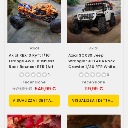
Axial
Axial
Axial RBX10 Ryft 1/10
Axial SCX30 Jeep
Orange 4WD Brushless
Wrangler JLU 4X4 Rock
Rock Bouncer RTR (art.
Crawler 1/30 RTR White
AXI03005T1)
(ART. AXI-2261T2)
0
0
recensione
recensione
579,99 €
549,99 €
119,99 €
VISUALIZZA I DETTAGLI
VISUALIZZA I DETTAGLI