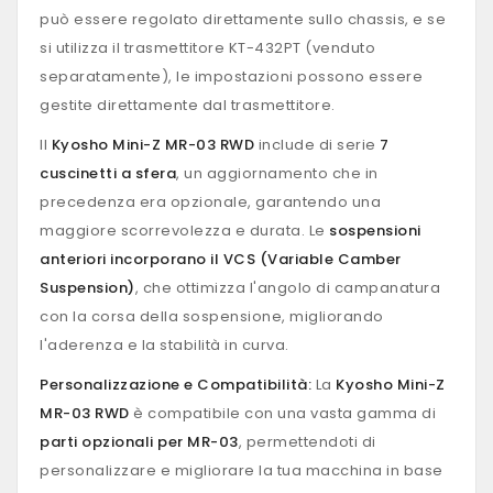
può essere regolato direttamente sullo chassis, e se
si utilizza il trasmettitore KT-432PT (venduto
separatamente), le impostazioni possono essere
gestite direttamente dal trasmettitore.
Il
Kyosho Mini-Z MR-03 RWD
include di serie
7
cuscinetti a sfera
, un aggiornamento che in
precedenza era opzionale, garantendo una
maggiore scorrevolezza e durata. Le
sospensioni
anteriori incorporano il VCS (Variable Camber
Suspension)
, che ottimizza l'angolo di campanatura
con la corsa della sospensione, migliorando
l'aderenza e la stabilità in curva.
Personalizzazione e Compatibilità:
La
Kyosho Mini-Z
MR-03 RWD
è compatibile con una vasta gamma di
parti opzionali per MR-03
, permettendoti di
personalizzare e migliorare la tua macchina in base