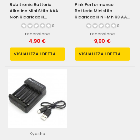
Robitronic Batterie
Pink Performance
Alkaline Mini Stilo AAA
Batterie Ministilo
Non Ricaricabili
Ricaricabili Ni-Mh R3 AAA
Confezione 4...
800mAh Mini-Z...
0
0
recensione
recensione
4,90 €
9,90 €
VISUALIZZA I DETTAGLI
VISUALIZZA I DETTAGLI
Kyosho