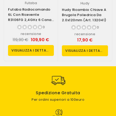
Futaba
Hudy
Futaba Radiocomando
Hudy Ricambio Chiave A
6L Con Ricevente
Brugola Poliedrica Da
R3106FG 2,4GHz 6 Canali
2.0x120mm (art. 132041)
Mode 2 Gas A...
0
0
recensione
recensione
119,90 €
109,90 €
17,90 €
VISUALIZZA I DETTAGLI
VISUALIZZA I DETTAGLI
Spedizione Gratuita
Per ordini superiori a 100euro