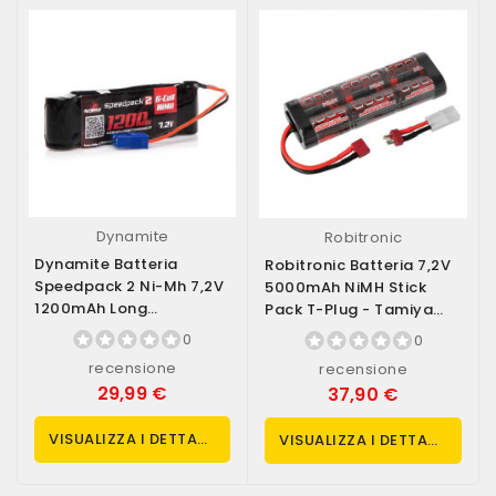
Dynamite
Robitronic
Dynamite Batteria
Robitronic Batteria 7,2V
Speedpack 2 Ni-Mh 7,2V
5000mAh NiMH Stick
1200mAh Long
Pack T-Plug - Tamiya
Connettore EC3 (art....
(art. SC5000T)
0
0
recensione
recensione
29,99 €
37,90 €
VISUALIZZA I DETTAGLI
VISUALIZZA I DETTAGLI