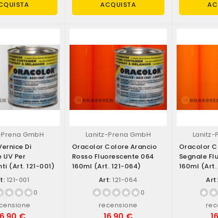
CQUISTA
ACQUISTA
AC
z-Prena GmbH
Lanitz-Prena GmbH
Lanitz
ernice Di
Oracolor Colore Arancio
Oracolor C
e UV Per
Rosso Fluorescente 064
Segnale Fl
ti (art. 121-001)
160ml (art. 121-064)
160ml (art.
t:
121-001
Art:
121-064
Art
0
0
censione
recensione
rec
16,90 €
16,90 €
1