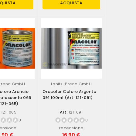
QUISTA
ACQUISTA
-Prena GmbH
Lanitz-Prena GmbH
olore Arancio
Oracolor Colore Argento
uorescente 065
091 100ml (art. 121-091)
 121-065)
:
121-065
Art:
121-091
0
0
ensione
recensione
6,90 €
16,90 €