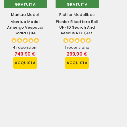
GRATUITA
GRATUITA
GRA
Mantua Model
Pichler Modellbau
Hob
Mantua Model
Pichler Elicottero Bell
Hob
Amerigo Vespucci
UH-1D Search And
Automod
Scala 1/84
Rescue RTF (art.
SPIRIT 
Lunghezza 1250mm
15650)
Nitro RT
Kit Di Montaggio...
(a
4 recensioni
1 recensione
0 rec
749,90 €
299,90 €
499
ACQUISTA
ACQUISTA
ACQ