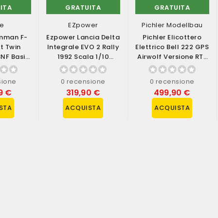
ITA
GRATUITA
GRATUITA
te
EZpower
Pichler Modellbau
umman F-
Ezpower Lancia Delta
Pichler Elicottero
t Twin
Integrale EVO 2 Rally
Elettrico Bell 222 GPS
NF Basic
1992 Scala 1/10
Airwolf Versione RTF
E SAFE
Versione RTR (art....
(art. 16500)
...
sione
0 recensione
0 recensione
9 €
319,90 €
499,90 €
STA
ACQUISTA
ACQUISTA