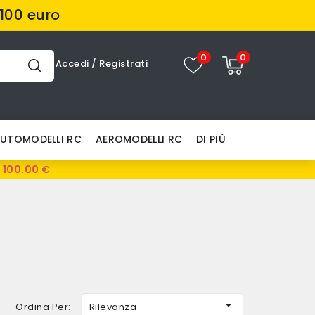
100 euro
0
0
Accedi
/
Registrati
UTOMODELLI RC
AEROMODELLI RC
DI PIÙ
 100.00 €

Ordina Per:
Rilevanza