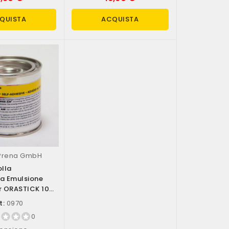
QUISTA
ACQUISTA
-Prena GmbH
olla
a Emulsione
r ORASTICK 100
70)
t:
0970
0