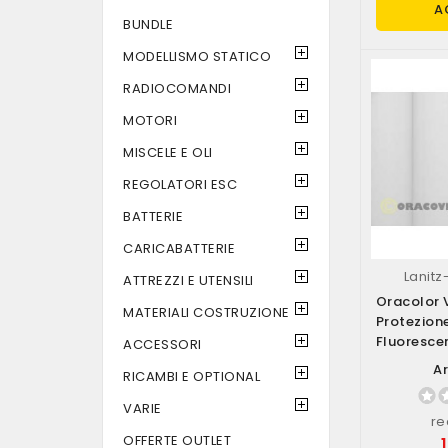
A
BUNDLE
MODELLISMO STATICO
RADIOCOMANDI
MOTORI
MISCELE E OLI
REGOLATORI ESC
BATTERIE
CARICABATTERIE
Lanit
ATTREZZI E UTENSILI
Oracolor V
MATERIALI COSTRUZIONE
Protezion
Fluorescen
ACCESSORI
Ar
RICAMBI E OPTIONAL
VARIE
re
OFFERTE OUTLET