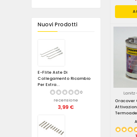
A
Nuovi Prodotti
E-Flite Aste Di
Collegamento Ricambio
Per Extra...
0
Lanit
recensione
Oracover 
3,99 €
Attivazio
Termoades
ORACOVER 1
A