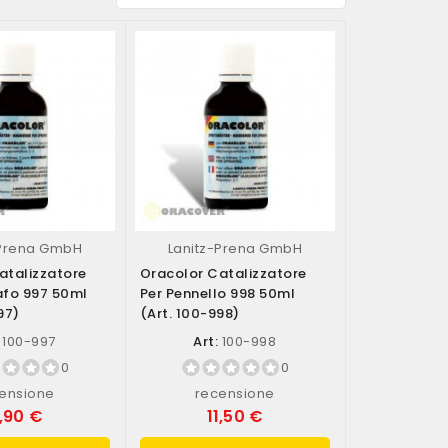
-Prena GmbH
Lanitz-Prena GmbH
atalizzatore
Oracolor Catalizzatore
afo 997 50ml
Per Pennello 998 50ml
97)
(art. 100-998)
100-997
Art:
100-998
0
0
ensione
recensione
1,90 €
11,50 €