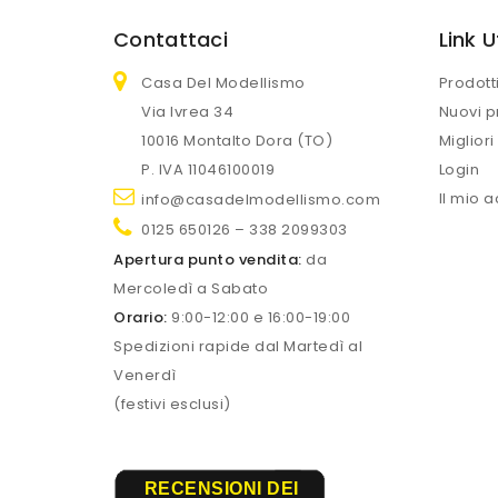
Contattaci
Link Ut
Casa Del Modellismo
Prodott
Via Ivrea 34
Nuovi p
10016 Montalto Dora (TO)
Migliori
P. IVA 11046100019
Login
Il mio 
info@casadelmodellismo.com
0125 650126 – 338 2099303
Apertura punto vendita:
da
Mercoledì a Sabato
Orario:
9:00-12:00 e 16:00-19:00
Spedizioni rapide dal Martedì al
Venerdì
(festivi esclusi)
RECENSIONI DEI