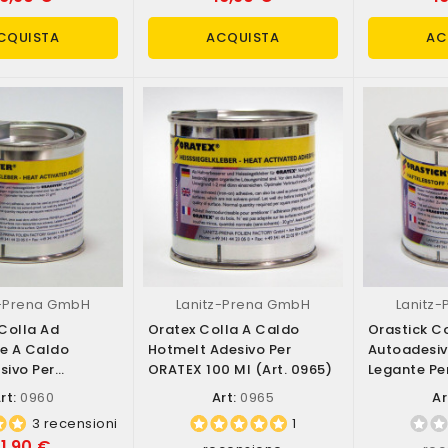
CQUISTA
ACQUISTA
AC
z-Prena GmbH
Lanitz-Prena GmbH
Lanitz
Colla Ad
Oratex Colla A Caldo
Orastick C
ne A Caldo
Hotmelt Adesivo Per
Autoadesiv
ivo Per
ORATEX 100 Ml (art. 0965)
Legante Pe
00 Ml (art....
Ml (art. 09
rt:
0960
Art:
0965
Ar
3 recensioni
1
11,90 €