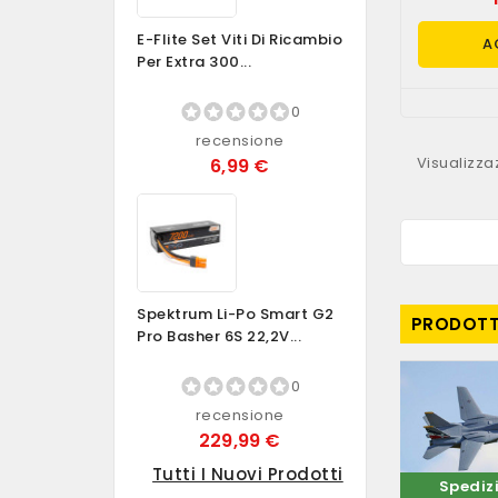
E-Flite Set Viti Di Ricambio
A
Per Extra 300...
0
recensione
Visualizzaz
6,99 €
Spektrum Li-Po Smart G2
PRODOTTI
Pro Basher 6S 22,2V...
0
recensione
229,99 €
Tutti I Nuovi Prodotti
Spedizione
Spediz