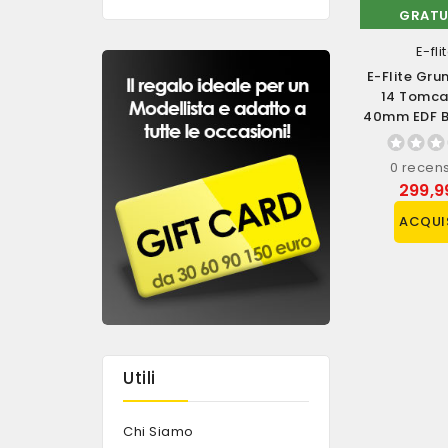
GRATUITA
GRATU
Jamara
Hobbytech
E-fli
Jamara Colla
Hobbytech
E-Flite Gr
Cianoacrilato SKIN
Automodello Buggy
14 Tomca
LIQUIDA 20gr (art.
BXR.S2 Brushless
40mm EDF B
236091)
Versione RTR Scala
Con AS3X 
1/10 (art....
Select
4 recensioni
0 recensione
0 recen
4,90 €
289,90 €
299,9
ACQUISTA
ACQUISTA
ACQUI
Utili
Chi Siamo