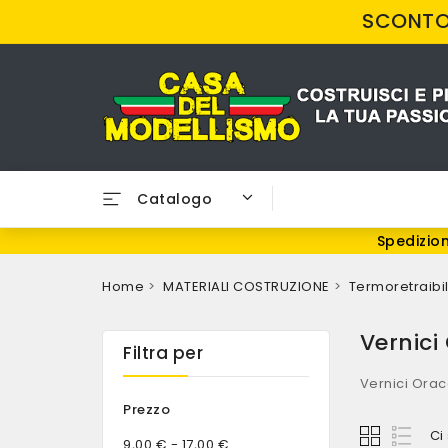
SCONTO 
Catalogo
Spedizion
Home
MATERIALI COSTRUZIONE
Termoretraibil
Vernici
Filtra per
Vernici Orac
Prezzo
Ci
9,00 € - 17,00 €