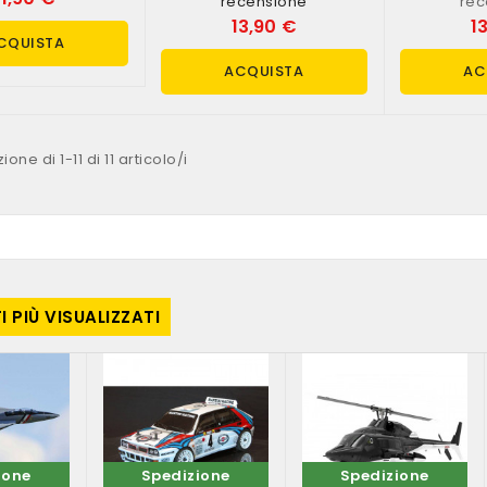
recensione
rec
13,90 €
1
CQUISTA
ACQUISTA
AC
ione di 1-11 di 11 articolo/i
 PIÙ VISUALIZZATI
ione
Spedizione
Spedizione