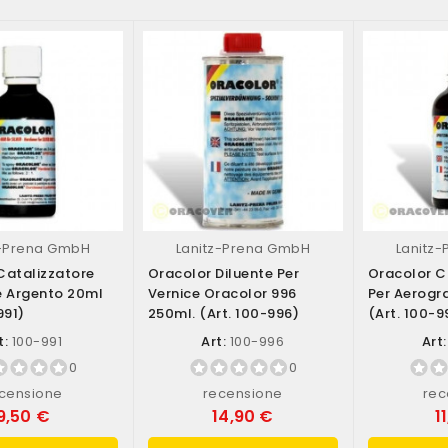
z-Prena GmbH
Lanitz-Prena GmbH
Lanitz
Catalizzatore
Oracolor Diluente Per
Oracolor C
e Argento 20ml
Vernice Oracolor 996
Per Aerogr
991)
250ml. (art. 100-996)
(art. 100-9
t:
100-991
Art:
100-996
Art:
0
0
censione
recensione
rec
9,50 €
14,90 €
1