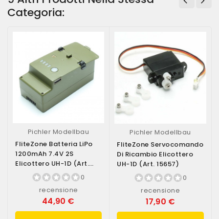
Categoria:
Pichler Modellbau
Pichler Modellbau
FliteZone Batteria LiPo
FliteZone Servocomando
1200mAh 7.4V 2S
Di Ricambio Elicottero
Elicottero UH-1D (art.
UH-1D (art. 15657)
15656)
0
0
recensione
recensione
44,90 €
17,90 €