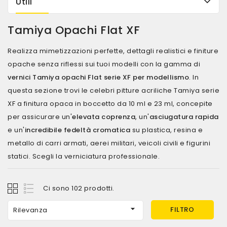
Utili
Tamiya Opachi Flat XF
Realizza mimetizzazioni perfette, dettagli realistici e finiture
opache senza riflessi sui tuoi modelli con la gamma di
vernici Tamiya opachi Flat serie XF per modellismo
. In
questa sezione trovi le celebri pitture acriliche Tamiya serie
XF a finitura opaca in boccetto da 10 ml e 23 ml, concepite
per assicurare un'
elevata coprenza
, un'
asciugatura rapida
e un'
incredibile fedeltà cromatica
su plastica, resina e
metallo di carri armati, aerei militari, veicoli civili e figurini
statici. Scegli la verniciatura professionale.
Ci sono 102 prodotti.

FILTRO
Rilevanza