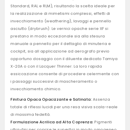
Standard, RAL e RLM), risultando la scelta ideale per
la realizzazione di mimetismi complessi, effetti di
invecchiamento (weathering), lavaggi e pennello
asciutto (drybrush). Le vernici opache serie XF si
prestano in modo eccezionale sia alla stesura
manuale a pennello per il dettaglio di minuteria e
cockpit, sia all applicazione ad aerografo previo
opportuno dosaggio con il diluente dedicato Tamiya
X-20A o con il Lacquer Thinner. La loro rapida
essiccazione consente di procedere celermente con
i passaggi successivi di mascheramento o
invecchiamento chimico.
Finitura Opaca Opacizzante e Satinata:
Assenza
totale di riflessi lucidi per una resa visiva scala-reale
di massima fedeltà.
Formulazione Acrilica ad Alta Coprenza:
Pigmenti
ultra-fini per coprire le superfici in modo omogeneo