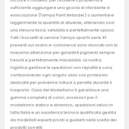
toccare il modello: per risolvere il problema è
sufficiente aggiungere una goccia di ritardante d
essiccazione (Tamiya Paint Retarder) o aumentare
leggermente la quantità di diluente, ottenendo così
una stesura liscia, vellutata e perfettamente opaca.
Tutti i boccetti di vernice Tamiya opachi serie XF
presenti sul nostro e-commerce sono stoccati con la
massima attenzione per garantirti pigmenti sempre
freschi e perfettamente miscelabili. La nostra
logistica gestisce le spedizioni con rapidità e cura,
confezionando ogni singolo vaso con protezioni
dedicate per prevenire rotture o perdite durante il
trasporto. Casa del Modellismo ti garantisce una
gamma completa di colori, accessori per il
modellismo statico e dinamico, spedizioni veloci in
tutta Italia e un assistenza tecnica qualificata gestita
da modellisti esperti pronti a guidarti nella scelta dei
prodotti corretti.