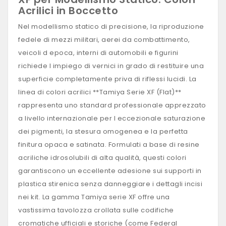
Acrilici in Boccetto
Nel modellismo statico di precisione, la riproduzione
fedele di mezzi militari, aerei da combattimento,
veicoli d epoca, interni di automobili e figurini
richiede l impiego di vernici in grado di restituire una
superficie completamente priva di riflessi lucidi. La
linea di colori acrilici **Tamiya Serie XF (Flat)**
rappresenta uno standard professionale apprezzato
a livello internazionale per l eccezionale saturazione
dei pigmenti, la stesura omogenea e la perfetta
finitura opaca e satinata. Formulati a base di resine
acriliche idrosolubili di alta qualità, questi colori
garantiscono un eccellente adesione sui supporti in
plastica stirenica senza danneggiare i dettagli incisi
nei kit. La gamma Tamiya serie XF offre una
vastissima tavolozza crollata sulle codifiche
cromatiche ufficiali e storiche (come Federal