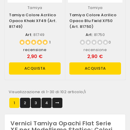
Tamiya
Tamiya
Tamiya Colore Acrilico
Tamiya Colore Acrilico
Opaco Khaki XF49 (art.
Opaco Blu Field XF50
81749)
(art. 81750)
Art:
81749
Art:
81750
1
0
recensione
recensione
2,90 €
2,90 €
ACQUISTA
ACQUISTA
Visualizzazione di 1-30 di 102 articolo/i
1
2
3
4
Vernici Tamiya Opachi Flat Serie
XF per Modellismo Statico: Colori